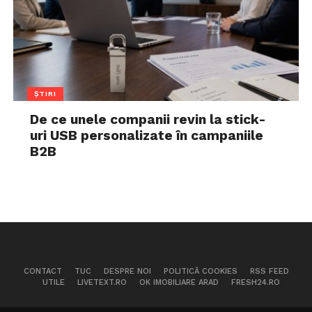
ȘTIRI
De ce unele companii revin la stick-
uri USB personalizate în campaniile
B2B
CONTACT
TUC
DESPRE NOI
POLITICĂ COOKIES
RSS FEED
UTILE
LIVETEXT.RO
OK IMOBILIARE ARAD
FRESH24.RO