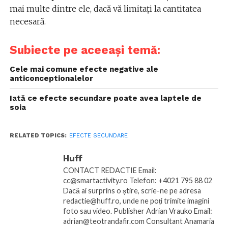
mai multe dintre ele, dacă vă limitați la cantitatea
necesară.
Subiecte pe aceeași temă:
Cele mai comune efecte negative ale
anticonceptionalelor
Iată ce efecte secundare poate avea laptele de
soia
RELATED TOPICS:
EFECTE SECUNDARE
Huff
CONTACT REDACTIE Email:
cc@smartactivity.ro Telefon: +4021 795 88 02
Dacă ai surprins o știre, scrie-ne pe adresa
redactie@huff.ro, unde ne poți trimite imagini
foto sau video. Publisher Adrian Vrauko Email:
adrian@teotrandafir.com Consultant Anamaria