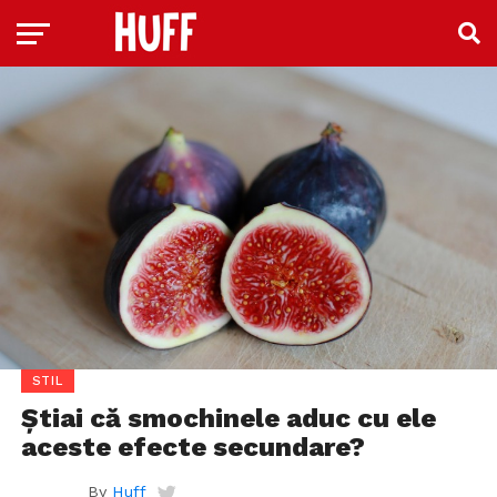
STIL
Știai că smochinele aduc cu ele
aceste efecte secundare?
By
Huff