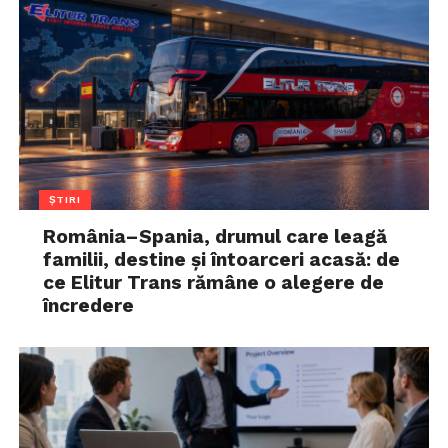
ȘTIRI
România–Spania, drumul care leagă
familii, destine și întoarceri acasă: de
ce Elitur Trans rămâne o alegere de
încredere