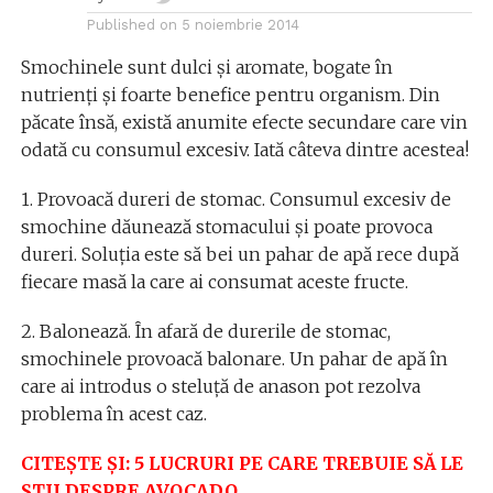
Published on
5 noiembrie 2014
Smochinele sunt dulci și aromate, bogate în
nutrienți și foarte benefice pentru organism. Din
păcate însă, există anumite efecte secundare care vin
odată cu consumul excesiv. Iată câteva dintre acestea!
1. Provoacă dureri de stomac. Consumul excesiv de
smochine dăunează stomacului și poate provoca
dureri. Soluția este să bei un pahar de apă rece după
fiecare masă la care ai consumat aceste fructe.
2. Balonează. În afară de durerile de stomac,
smochinele provoacă balonare. Un pahar de apă în
care ai introdus o steluță de anason pot rezolva
problema în acest caz.
CITEȘTE ȘI: 5 LUCRURI PE CARE TREBUIE SĂ LE
ȘTII DESPRE AVOCADO