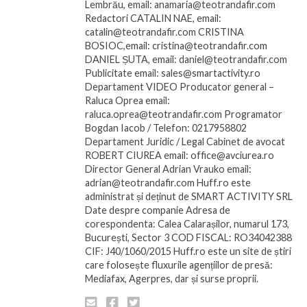
Lembrău, email: anamaria@teotrandafir.com
Redactori CATALIN NAE, email:
catalin@teotrandafir.com CRISTINA
BOSIOC,email: cristina@teotrandafir.com
DANIEL ȘUTA, email: daniel@teotrandafir.com
Publicitate email: sales@smartactivity.ro
Departament VIDEO Producator general –
Raluca Oprea email:
raluca.oprea@teotrandafir.com Programator
Bogdan Iacob / Telefon: 0217958802
Departament Juridic / Legal Cabinet de avocat
ROBERT CIUREA email: office@avciurea.ro
Director General Adrian Vrauko email:
adrian@teotrandafir.com Huff.ro este
administrat și deținut de SMART ACTIVITY SRL
Date despre companie Adresa de
corespondenta: Calea Calarașilor, numarul 173,
București, Sector 3 COD FISCAL: RO34042388
CIF: J40/1060/2015 Huff.ro este un site de știri
care folosește fluxurile agențiilor de presă:
Mediafax, Agerpres, dar și surse proprii.