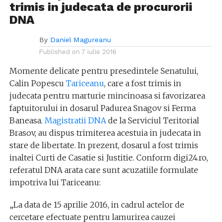
trimis in judecata de procurorii
DNA
By
Daniel Magureanu
Published on
7 iulie 2016
Momente delicate pentru presedintele Senatului,
Calin Popescu
Tariceanu
, care a fost trimis in
judecata pentru marturie mincinoasa si favorizarea
faptuitorului in dosarul Padurea Snagov si Ferma
Baneasa.
Magistratii DNA
de la Serviciul Teritorial
Brasov, au dispus trimiterea acestuia in judecata in
stare de libertate. In prezent, dosarul a fost trimis
inaltei Curti de Casatie si Justitie. Conform digi24.ro,
referatul DNA arata care sunt acuzatiile formulate
impotriva lui Tariceanu:
„La data de 15 aprilie 2016, in cadrul actelor de
cercetare efectuate pentru lamurirea cauzei