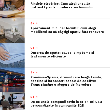
Rindele electrice: Cum alegi unealta
potrivită pentru prelucrarea lemnului
ȘTIRI
Apartament mic, dar locuibil: cum alegi
mobilierul ca să câștigi spațiu fără renovare
ȘTIRI
Durerea de spate: cauze, simptome și
tratamente eficiente
ȘTIRI
România–Spania, drumul care leagă familii,
destine și întoarceri acasă: de ce Elitur
Trans rămâne o alegere de încredere
ȘTIRI
De ce unele companii revin la stick-uri USB
personalizate în campaniile B2B