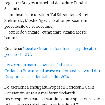
regala) si Snagov (trunchiul de padure Fundul
Sacului),
– implicarea inculpatilor Tal Silberstein, Beny
Steinmetz, Moshe Agavi si a altor persoane in
procedurile de retrocedare,
– actele de vanzare–cumparare vizand aceste
bunuri.
Citeste si:
Neculai Ontanu a fost trimis in judecata de
procurorii DNA
DNA cere urmarirea penala a lui Titus
Corlatean.Procurorii il acuza ca a impiedicat votul din
Diaspora la prezidentialele din 2014
De asemenea, inculpatul Popescu Tariceanu Calin
Constantin Anton a mai facut declaratii
necorespunzatoare adevarului si nu a spus tot ce stie
in legatura cu relatia avuta cu inculpatii Tal