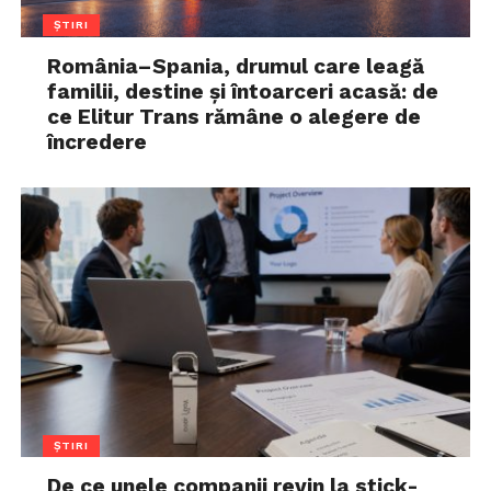
ȘTIRI
România–Spania, drumul care leagă
familii, destine și întoarceri acasă: de
ce Elitur Trans rămâne o alegere de
încredere
ȘTIRI
De ce unele companii revin la stick-