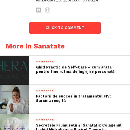
CLICK TO COMMENT
More in Sanatate
SANATATE
Ghid Practic de Self-Care – cum arată
pentru tine rutina de îngrijire personală
SANATATE
Factorii de succes în tratamentul FIV:
Sarcina reușită
SANATATE
Secretele Frumuseții și Sănătății: Colagenul
Lichid Hidrolizat – Elixirul Tineretii