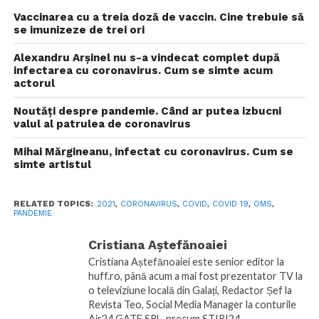
Vaccinarea cu a treia doză de vaccin. Cine trebuie să
se imunizeze de trei ori
Alexandru Arșinel nu s-a vindecat complet după
infectarea cu coronavirus. Cum se simte acum
actorul
Noutăți despre pandemie. Când ar putea izbucni
valul al patrulea de coronavirus
Mihai Mărgineanu, infectat cu coronavirus. Cum se
simte artistul
RELATED TOPICS:
2021
,
CORONAVIRUS
,
COVID
,
COVID 19
,
OMS
,
PANDEMIE
Cristiana Aștefănoaiei
Cristiana Aștefănoaiei este senior editor la
huff.ro, până acum a mai fost prezentator TV la
o televiziune locală din Galați, Redactor Șef la
Revista Teo, Social Media Manager la conturile
Air24 GATE SRL, precum STIRI24