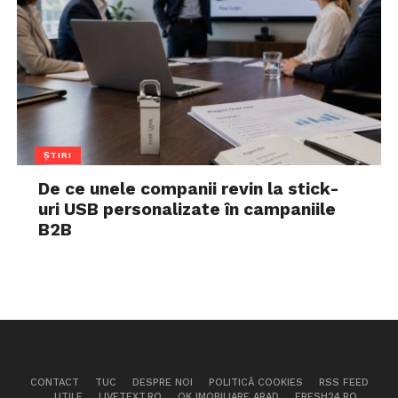
ȘTIRI
De ce unele companii revin la stick-
uri USB personalizate în campaniile
B2B
CONTACT
TUC
DESPRE NOI
POLITICĂ COOKIES
RSS FEED
UTILE
LIVETEXT.RO
OK IMOBILIARE ARAD
FRESH24.RO