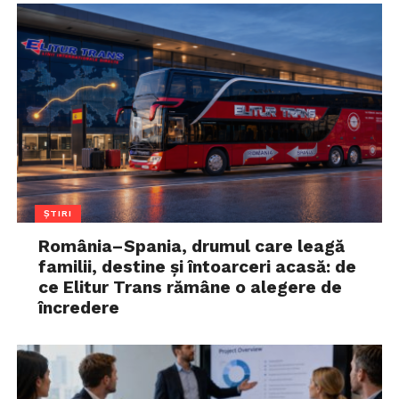
ȘTIRI
România–Spania, drumul care leagă
familii, destine și întoarceri acasă: de
ce Elitur Trans rămâne o alegere de
încredere