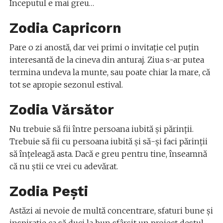
Începutul e mai greu…
Zodia Capricorn
Pare o zi anostă, dar vei primi o invitație cel puțin
interesantă de la cineva din anturaj. Ziua s-ar putea
termina undeva la munte, sau poate chiar la mare, că
tot se apropie sezonul estival.
Zodia Vărsător
Nu trebuie să fii între persoana iubită și părinții.
Trebuie să fii cu persoana iubită și să-și faci părinții
să înțeleagă asta. Dacă e greu pentru tine, înseamnă
că nu știi ce vrei cu adevărat.
Zodia Pești
Astăzi ai nevoie de multă concentrare, sfaturi bune și
inspirație ca să duci la bun sfârșit un proiect destul