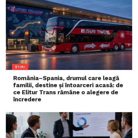
ȘTIRI
România–Spania, drumul care leagă
familii, destine și întoarceri acasă: de
ce Elitur Trans rămâne o alegere de
încredere