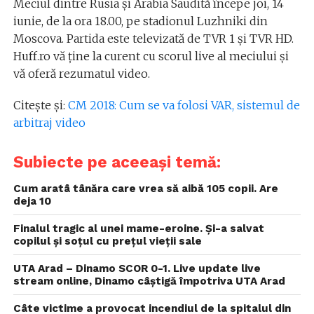
Meciul dintre Rusia și Arabia Saudită începe joi, 14
iunie, de la ora 18.00, pe stadionul Luzhniki din
Moscova. Partida este televizată de TVR 1 și TVR HD.
Huff.ro vă ține la curent cu scorul live al meciului și
vă oferă rezumatul video.
Citește și:
CM 2018: Cum se va folosi VAR, sistemul de
arbitraj video
Subiecte pe aceeași temă:
Cum aratâ tânăra care vrea să aibă 105 copii. Are
deja 10
Finalul tragic al unei mame-eroine. Și-a salvat
copilul și soțul cu prețul vieții sale
UTA Arad – Dinamo SCOR 0-1. Live update live
stream online, Dinamo câștigă împotriva UTA Arad
Câte victime a provocat incendiul de la spitalul din