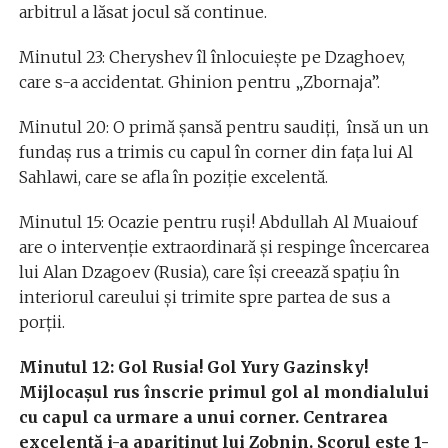
arbitrul a lăsat jocul să continue.
Minutul 23: Cheryshev îl înlocuiește pe Dzaghoev,
care s-a accidentat. Ghinion pentru „Zbornaja”.
Minutul 20: O primă șansă pentru saudiți, însă un un
fundaș rus a trimis cu capul în corner din fața lui Al
Sahlawi, care se afla în poziție excelentă.
Minutul 15: Ocazie pentru ruși! Abdullah Al Muaiouf
are o intervenție extraordinară și respinge încercarea
lui Alan Dzagoev (Rusia), care își creează spaţiu în
interiorul careului şi trimite spre partea de sus a
porții.
Minutul 12: Gol Rusia! Gol Yury Gazinsky!
Mijlocașul rus înscrie primul gol al mondialului
cu capul ca urmare a unui corner. Centrarea
excelentă i-a apariținut lui Zobnin. Scorul este 1-