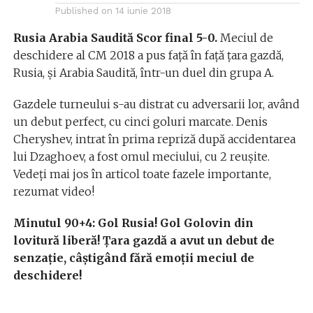
Published on
14 iunie 2018
Rusia
Arabia Saudită Scor final 5-0.
Meciul de
deschidere al CM 2018 a pus față în față țara gazdă,
Rusia, și Arabia Saudită, într-un duel din grupa A.
Gazdele turneului s-au distrat cu adversarii lor, având
un debut perfect, cu cinci goluri marcate. Denis
Cheryshev, intrat în prima repriză după accidentarea
lui Dzaghoev, a fost omul meciului, cu 2 reușite.
Vedeți mai jos în articol toate fazele importante,
rezumat video!
Minutul 90+4: Gol Rusia! Gol Golovin din
lovitură liberă! Țara gazdă a avut un debut de
senzație, câștigând fără emoții meciul de
deschidere!