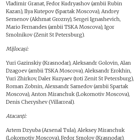
Vladimir Granat, Fedor Kudryashov (ambii Rubin
Kazan), Ilya Kutepov (Spartak Moscova), Andrey
Semenov (Akhmat Grozny), Sergei Ignashevich,
Mario Fernandes (ambii TSKA Moscova), Igor
Smolnikov (Zenit St Petersburg).
Mijlocaşi:
Yuri Gazinskiy (Krasnodar), Aleksandr Golovin, Alan
Dzagoev (ambii TSKA Moscova), Aleksandr Erokhin,
Yuri Zhirkov, Daler Kuzyaev (toti Zenit St Petersburg),
Roman Zobnin, Alexsandr Samedov (ambii Spartak
Moscova), Anton Miranchuk (Lokomotiv Moscova),
Denis Cheryshev (Villarreal).
Atacanţi:
Artem Dzyuba (Arsenal Tula), Aleksey Miranchuk
(Lokomotiv Moscova), Fedor Smolov (Krasnodar).