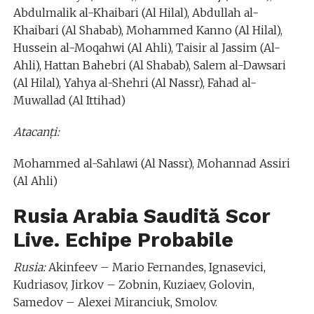
Abdulmalik al-Khaibari (Al Hilal), Abdullah al-
Khaibari (Al Shabab), Mohammed Kanno (Al Hilal),
Hussein al-Moqahwi (Al Ahli), Taisir al Jassim (Al-
Ahli), Hattan Bahebri (Al Shabab), Salem al-Dawsari
(Al Hilal), Yahya al-Shehri (Al Nassr), Fahad al-
Muwallad (Al Ittihad)
Atacanţi:
Mohammed al-Sahlawi (Al Nassr), Mohannad Assiri
(Al Ahli)
Rusia
Arabia Saudită Scor
Live. Echipe Probabile
Rusia:
Akinfeev – Mario Fernandes, Ignasevici,
Kudriasov, Jirkov – Zobnin, Kuziaev, Golovin,
Samedov – Alexei Miranciuk, Smolov.