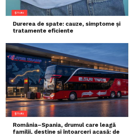
ȘTIRI
Durerea de spate: cauze, simptome și
tratamente eficiente
ȘTIRI
România–Spania, drumul care leagă
familii, destine și întoarceri acasă: de