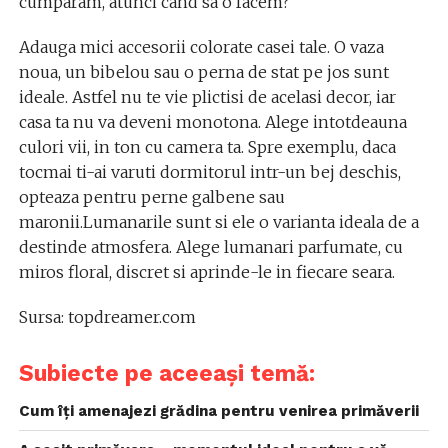
cumparam, atunci cand sa o facem?
Adauga mici accesorii colorate casei tale. O vaza
noua, un bibelou sau o perna de stat pe jos sunt
ideale. Astfel nu te vie plictisi de acelasi decor, iar
casa ta nu va deveni monotona. Alege intotdeauna
culori vii, in ton cu camera ta. Spre exemplu, daca
tocmai ti-ai varuti dormitorul intr-un bej deschis,
opteaza pentru perne galbene sau
maronii.Lumanarile sunt si ele o varianta ideala de a
destinde atmosfera. Alege lumanari parfumate, cu
miros floral, discret si aprinde-le in fiecare seara.
Sursa: topdreamer.com
Subiecte pe aceeași temă:
Cum îți amenajezi grădina pentru venirea primăverii