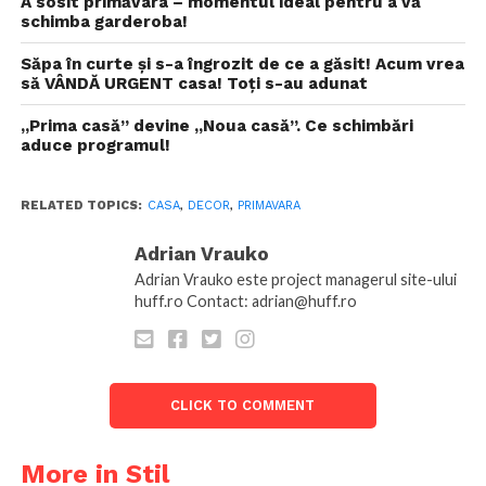
A sosit primăvara – momentul ideal pentru a vă
schimba garderoba!
Săpa în curte și s-a îngrozit de ce a găsit! Acum vrea
să VÂNDĂ URGENT casa! Toți s-au adunat
„Prima casă” devine „Noua casă”. Ce schimbări
aduce programul!
RELATED TOPICS:
CASA
,
DECOR
,
PRIMAVARA
Adrian Vrauko
Adrian Vrauko este project managerul site-ului
huff.ro Contact: adrian@huff.ro
CLICK TO COMMENT
More in Stil