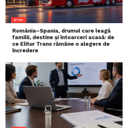
ȘTIRI
România–Spania, drumul care leagă
familii, destine și întoarceri acasă: de
ce Elitur Trans rămâne o alegere de
încredere