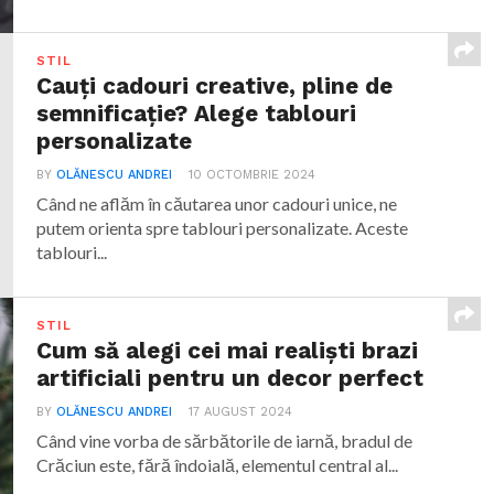
STIL
Cauți cadouri creative, pline de
semnificație? Alege tablouri
personalizate
BY
OLĂNESCU ANDREI
10 OCTOMBRIE 2024
Când ne aflăm în căutarea unor cadouri unice, ne
putem orienta spre tablouri personalizate. Aceste
tablouri...
STIL
Cum să alegi cei mai realiști brazi
artificiali pentru un decor perfect
BY
OLĂNESCU ANDREI
17 AUGUST 2024
Când vine vorba de sărbătorile de iarnă, bradul de
Crăciun este, fără îndoială, elementul central al...