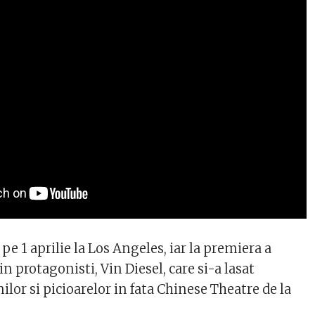
 pe 1 aprilie la Los Angeles, iar la premiera a
in protagonisti, Vin Diesel, care si-a lasat
or si picioarelor in fata Chinese Theatre de la