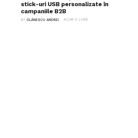
stick-uri USB personalizate în
campaniile B2B
ACUM O LUNĂ
BY
OLĂNESCU ANDREI