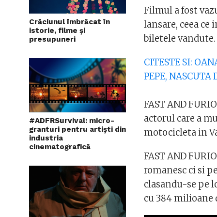
Filmul a fost va
Crăciunul îmbrăcat în
lansare, ceea ce 
istorie, filme și
biletele vandute.
presupuneri
CITESTE SI: OA
PEPE, NASCUTA 
FAST AND FURIOUS
actorul care a m
#ADFRSurvival: micro-
granturi pentru artiști din
motocicleta in Va
industria
cinematografică
FAST AND FURIOUS
romanesc ci si pe
clasandu-se pe 
cu 384 milioane d