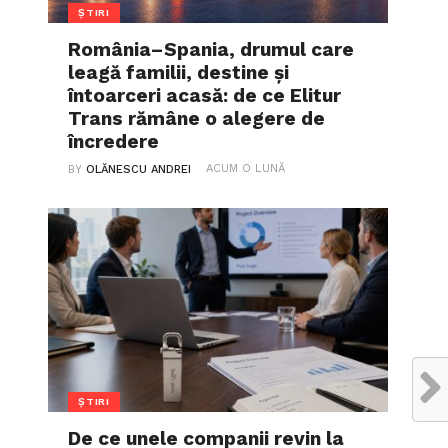
ȘTIRI
România–Spania, drumul care
leagă familii, destine și
întoarceri acasă: de ce Elitur
Trans rămâne o alegere de
încredere
ACUM O LUNĂ
BY
OLĂNESCU ANDREI
ȘTIRI
De ce unele companii revin la