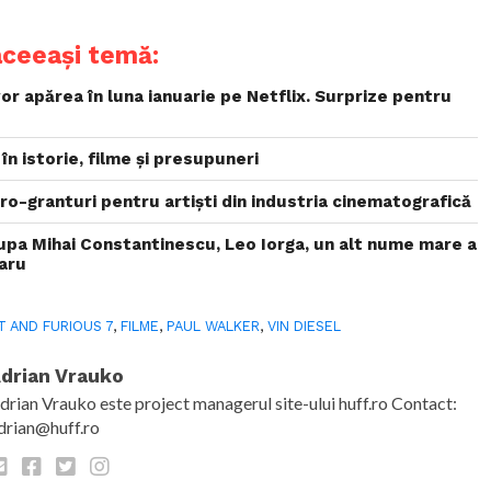
aceeași temă:
vor apărea în luna ianuarie pe Netflix. Surprize pentru
în istorie, filme și presupuneri
o-granturi pentru artiști din industria cinematografică
upa Mihai Constantinescu, Leo Iorga, un alt nume mare a
aru
T AND FURIOUS 7
,
FILME
,
PAUL WALKER
,
VIN DIESEL
drian Vrauko
drian Vrauko este project managerul site-ului huff.ro Contact:
drian@huff.ro