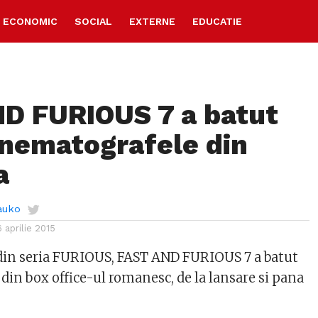
ECONOMIC
SOCIAL
EXTERNE
EDUCATIE
D FURIOUS 7 a batut
cinematografele din
a
auko
6 aprilie 2015
 din seria FURIOUS, FAST AND FURIOUS 7 a batut
 din box office-ul romanesc, de la lansare si pana