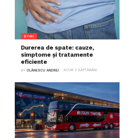
ȘTIRI
Durerea de spate: cauze,
simptome și tratamente
eficiente
ACUM 3 SĂPTĂMÂNI
BY
OLĂNESCU ANDREI