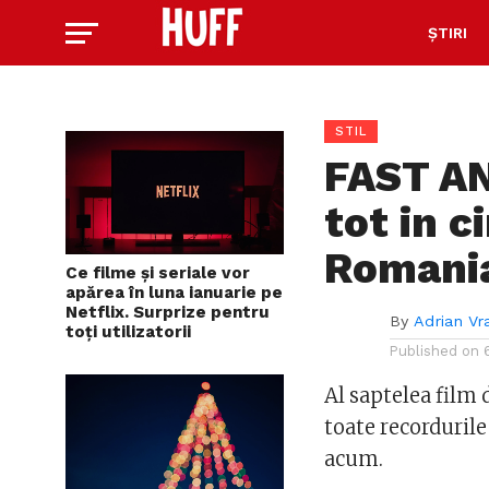
ȘTIRI
STIL
FAST AN
tot in 
Romani
Ce filme și seriale vor
apărea în luna ianuarie pe
Netflix. Surprize pentru
By
Adrian Vr
toți utilizatorii
Published on
Al saptelea film
toate recordurile
acum.