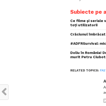
Subiecte pe 
Ce filme și seriale 
toți utilizatorii
Crăciunul îmbrăcat 
#ADFRSurvival: micr
Doliu în România! D
murit Petru Ciubot
RELATED TOPICS:
FAS
A
A
a