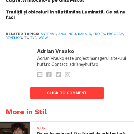
Cuțite. A înlocuit-o pe Gina Pistol
Tradiții și obiceiuri în săptămâna Luminată. Ce să nu
faci
RELATED TOPICS:
ANTENA 1
,
ANUL NOU
,
KANALD
,
PRO TV
,
PROGRAM
,
REVELION
,
TV
,
TVR
,
WOW
Adrian Vrauko
Adrian Vrauko este project managerul site-ului
huff.ro Contact: adrian@huff.ro
CLICK TO COMMENT
More in Stil
STIL
De ce hainele pot fi o formă de arhitectură