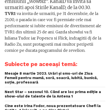
emisiunii „Wowbiz”. KanalD va invita sa
urmariti apoi Stirile KanalD, de la 00.30.
TVR1
va invita de urmariti, pe 31 decembrie, de la
21.00, o parada in care vor fi premiate cele mai
performante si iubite emisiuni de divertisment ale
TVR1 din ultimii 25 de ani. Gazda showlui va fi
Iuliana Tudor iar Popescu si Flick, indragitii dj de la
Radio Zu, sunt protagostii mai multor peripetii
comice pe durata programului de revelion.
Subiecte pe aceeași temă:
Mesaje 8 martie 2023. Urări și sms-uri de Ziua
Femeii pentru mamă, soră, soacră, iubită, bunică,
soție, profesoară
Next Star – sezonul 10. Când are loc prima ediție a
show-ului de talente de la Antena 1
Cine este Irina Fodor, noua prezentatoare Chefi la