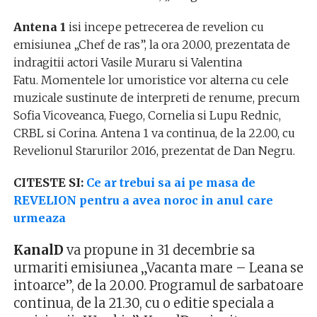
Antena 1
isi incepe petrecerea de revelion cu
emisiunea „Chef de ras”, la ora 20.00, prezentata de
indragitii actori Vasile Muraru si Valentina
Fatu.
Momentele lor umoristice vor alterna cu cele
muzicale sust
inute de interpret
i de renume, precum
Sofia Vicoveanca, Fuego, Cornelia s
i Lupu Rednic,
CRBL s
i Corina. Antena 1 va continua, de la 22.00, cu
Revelionul Starurilor 2016, prezentat de Dan Negru.
CITESTE SI:
Ce ar trebui sa ai pe masa de
REVELION pentru a avea noroc in anul care
urmeaza
KanalD
va propune in 31 decembrie sa
urmariti emisiunea „Vacanta mare – Leana se
intoarce”, de la 20.00. Programul de sarbatoare
continua, de la 21.30, cu o editie speciala a