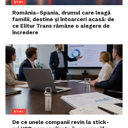
ȘTIRI
România–Spania, drumul care leagă
familii, destine și întoarceri acasă: de
ce Elitur Trans rămâne o alegere de
încredere
ȘTIRI
De ce unele companii revin la stick-