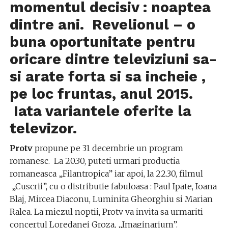
momentul decisiv : noaptea
dintre ani. Revelionul – o
buna oportunitate pentru
oricare dintre televiziuni sa-
si arate forta si sa incheie ,
pe loc fruntas, anul 2015.
Iata variantele oferite la
televizor.
Protv
propune pe 31 decembrie un program
romanesc. La 20.30, puteti urmari productia
romaneasca „Filantropica” iar apoi, la 22.30, filmul
„Cuscrii”, cu o distributie fabuloasa : Paul Ipate, Ioana
Blaj, Mircea Diaconu, Luminita Gheorghiu si Marian
Ralea. La miezul noptii, Protv va invita sa urmariti
concertul Loredanei Groza, „Imaginarium”.