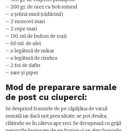
– 200 gr. de orez cu bob rotund
– o țelină mică (rădăcină)
– 2 morcovi mari
– 2 cepe mari
– 150. ml de bulion de roșii
– 60 ml. de ulei
– o legătură de mărar
– o legătură de cimbru
– 2 foi de dafin
– sare și piper
Mod de preparare sarmale
de post cu ciuperci:
Se desprind frunzele de pe căpățâna de varză
murată iar dacă unt prea sărate, se pot desăra,
clătindu-se în câteva ape reci. Se decupează cu grijă
nervurile îngroșate de pe frunze și se aleg frunzele