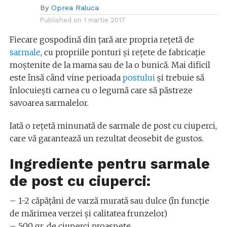
By
Oprea Raluca
Published on
1 martie 2017
Fiecare gospodină din țară are propria rețetă de
sarmale
, cu propriile ponturi și rețete de fabricație
moștenite de la mama sau de la o bunică. Mai dificil
este însă când vine perioada
postului
și trebuie să
înlocuiești carnea cu o legumă care să păstreze
savoarea sarmalelor.
Iată o rețetă minunată de sarmale de post cu ciuperci,
care vă garantează un rezultat deosebit de gustos.
Ingrediente pentru sarmale
de post cu ciuperci:
– 1-2 căpățâni de varză murată sau dulce (în funcție
de mărimea verzei și calitatea frunzelor)
– 500 gr. de ciuperci proaspete