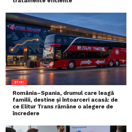
tratamente eficiente
ȘTIRI
România–Spania, drumul care leagă
familii, destine și întoarceri acasă: de
ce Elitur Trans rămâne o alegere de
încredere