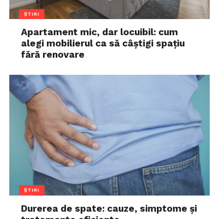
ȘTIRI
Apartament mic, dar locuibil: cum
alegi mobilierul ca să câștigi spațiu
fără renovare
ȘTIRI
Durerea de spate: cauze, simptome și