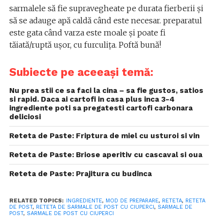
sarmalele să fie supravegheate pe durata fierberii și
să se adauge apă caldă când este necesar. preparatul
este gata când varza este moale și poate fi
tăiată/ruptă ușor, cu furculița. Poftă bună!
Subiecte pe aceeași temă:
Nu prea stii ce sa faci la cina – sa fie gustos, satios
si rapid. Daca ai cartofi in casa plus inca 3-4
ingrediente poti sa pregatesti cartofi carbonara
deliciosi
Reteta de Paste: Friptura de miel cu usturoi si vin
Reteta de Paste: Briose aperitiv cu cascaval si oua
Reteta de Paste: Prajitura cu budinca
RELATED TOPICS:
INGREDIENTE
,
MOD DE PREPARARE
,
RETETA
,
RETETA
DE POST
,
RETETA DE SARMALE DE POST CU CIUPERCI
,
SARMALE DE
POST
,
SARMALE DE POST CU CIUPERCI