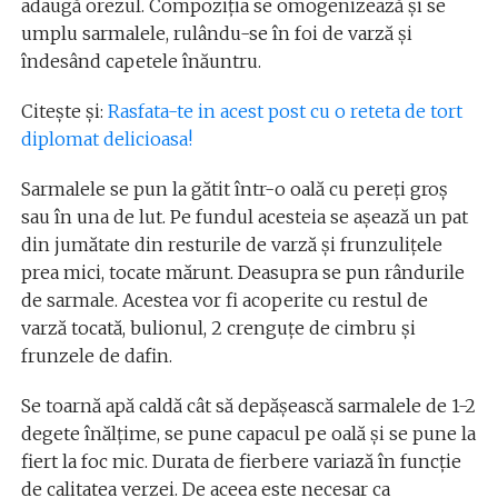
adaugă orezul. Compoziția se omogenizează și se
umplu sarmalele, rulându-se în foi de varză și
îndesând capetele înăuntru.
Citește și:
Rasfata-te in acest post cu o reteta de tort
diplomat delicioasa!
Sarmalele se pun la gătit într-o oală cu pereți groș
sau în una de lut. Pe fundul acesteia se așează un pat
din jumătate din resturile de varză și frunzulițele
prea mici, tocate mărunt. Deasupra se pun rândurile
de sarmale. Acestea vor fi acoperite cu restul de
varză tocată, bulionul, 2 crenguțe de cimbru și
frunzele de dafin.
Se toarnă apă caldă cât să depășească sarmalele de 1-2
degete înălțime, se pune capacul pe oală și se pune la
fiert la foc mic. Durata de fierbere variază în funcție
de calitatea verzei. De aceea este necesar ca