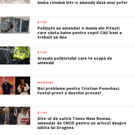
limba română într-o amendă dată unui şofer
ȘTIRI
Polițiștii au amendat o mamă din Pitești
care căuta haine pentru copii! Câți bani a
trebuit să dea
ȘTIRI
Greșala polițistului care te scapă de
amendă!
MONDEN
Noi probleme pentru Cristian Pomohaci.
Fostul preot a deschis proces!
ȘTIRI
Site-ul de satiră Times New Roman,
amendat de CNCD pentru un articol despre
iubita lui Dragnea