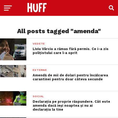
All posts tagged "amenda"
VEDETE
Liviu Vârciu a rămas fără permis. Ce i-a zis
polițistului care l-a oprit
EXTERNE
Amendă de mii de dolari pentru încălcarea
carantinei pentru doar câteva secunde
SOCIAL
Declarația pe proprie răspundere. Cât este
amenda dacă ieși noaptea și nu ai
declarația la tine