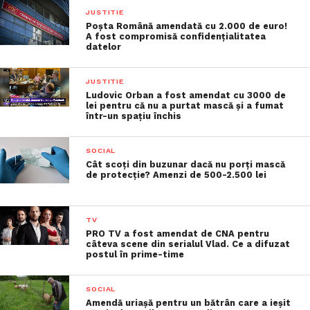
JUSTITIE
Poșta Română amendată cu 2.000 de euro!
A fost compromisă confidențialitatea
datelor
JUSTITIE
Ludovic Orban a fost amendat cu 3000 de
lei pentru că nu a purtat mască și a fumat
într-un spațiu închis
SOCIAL
Cât scoți din buzunar dacă nu porți mască
de protecție? Amenzi de 500-2.500 lei
TV
PRO TV a fost amendat de CNA pentru
câteva scene din serialul Vlad. Ce a difuzat
postul în prime-time
SOCIAL
Amendă uriașă pentru un bătrân care a ieșit