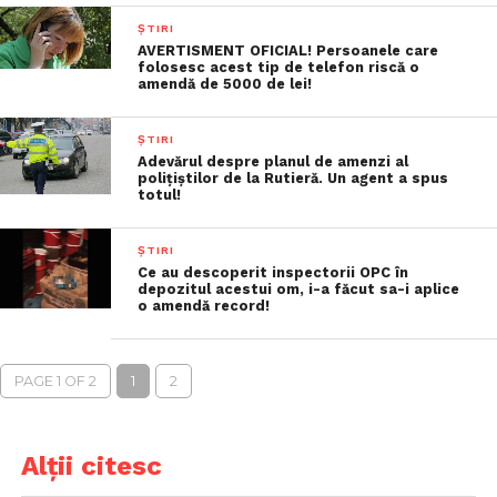
ȘTIRI
AVERTISMENT OFICIAL! Persoanele care
folosesc acest tip de telefon riscă o
amendă de 5000 de lei!
ȘTIRI
Adevărul despre planul de amenzi al
polițiștilor de la Rutieră. Un agent a spus
totul!
ȘTIRI
Ce au descoperit inspectorii OPC în
depozitul acestui om, i-a făcut sa-i aplice
o amendă record!
PAGE 1 OF 2
1
2
Alții citesc