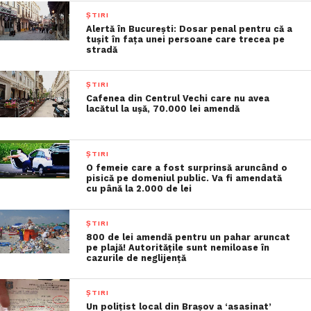
ȘTIRI
Alertă în București: Dosar penal pentru că a
tușit în fața unei persoane care trecea pe
stradă
ȘTIRI
Cafenea din Centrul Vechi care nu avea
lacătul la uşă, 70.000 lei amendă
ȘTIRI
O femeie care a fost surprinsă aruncând o
pisică pe domeniul public. Va fi amendată
cu până la 2.000 de lei
ȘTIRI
800 de lei amendă pentru un pahar aruncat
pe plajă! Autoritățile sunt nemiloase în
cazurile de neglijență
ȘTIRI
Un poliţist local din Braşov a ‘asasinat’