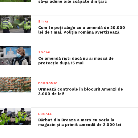
să-și adune oile scăpate din țarc
ȘTIRI
Cum te poți alege cu o amendă de 20.000
lei de 1 mai. Poliția română avertizează
SOCIAL
Ce amendă riști dacă nu ai mască de
protecție după 15 mai
ECONOMIC
Urmează controale în blocuri! Amenzi de
3.000 de lei!
LOCALE
Bărbat din Breaza a mers cu soția la
magazin și a primit amendă de 2.000 lei