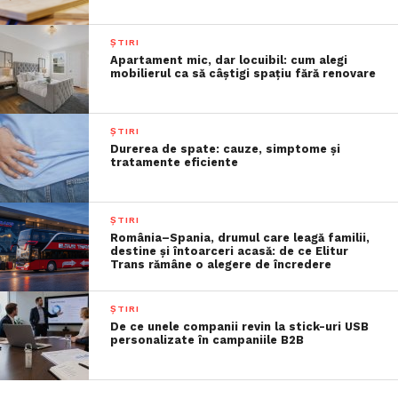
ȘTIRI
Apartament mic, dar locuibil: cum alegi
mobilierul ca să câștigi spațiu fără renovare
ȘTIRI
Durerea de spate: cauze, simptome și
tratamente eficiente
ȘTIRI
România–Spania, drumul care leagă familii,
destine și întoarceri acasă: de ce Elitur
Trans rămâne o alegere de încredere
ȘTIRI
De ce unele companii revin la stick-uri USB
personalizate în campaniile B2B