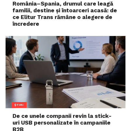
România–Spania, drumul care leagă
familii, destine și întoarceri acasă: de
ce Elitur Trans rămâne o alegere de
încredere
ȘTIRI
De ce unele companii revin la stick-
uri USB personalizate în campaniile
B2B