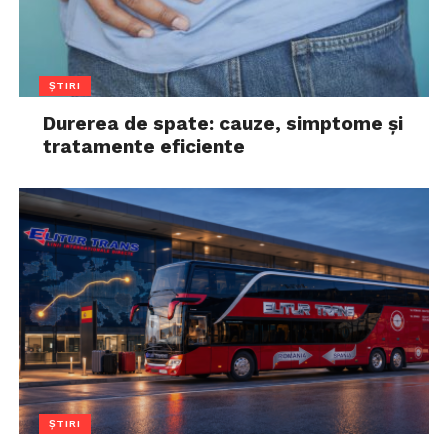
ȘTIRI
Durerea de spate: cauze, simptome și
tratamente eficiente
ȘTIRI