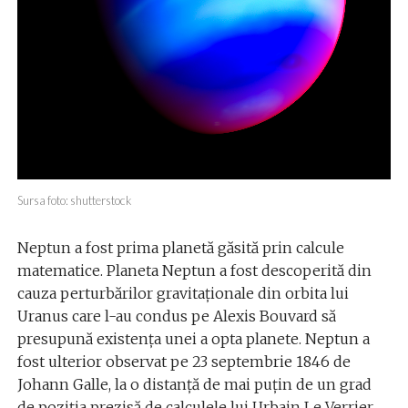
Sursa foto: shutterstock
Neptun a fost prima planetă găsită prin calcule
matematice. Planeta Neptun a fost descoperită din
cauza perturbărilor gravitaționale din orbita lui
Uranus care l-au condus pe Alexis Bouvard să
presupună existența unei a opta planete. Neptun a
fost ulterior observat pe 23 septembrie 1846 de
Johann Galle, la o distanță de mai puțin de un grad
de poziția prezisă de calculele lui Urbain Le Verrier.