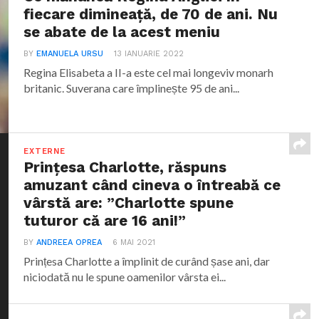
fiecare dimineață, de 70 de ani. Nu
se abate de la acest meniu
BY
EMANUELA URSU
13 IANUARIE 2022
Regina Elisabeta a II-a este cel mai longeviv monarh
britanic. Suverana care împlinește 95 de ani...
EXTERNE
Prințesa Charlotte, răspuns
amuzant când cineva o întreabă ce
vârstă are: ”Charlotte spune
tuturor că are 16 ani!”
BY
ANDREEA OPREA
6 MAI 2021
Prințesa Charlotte a împlinit de curând șase ani, dar
niciodată nu le spune oamenilor vârsta ei...