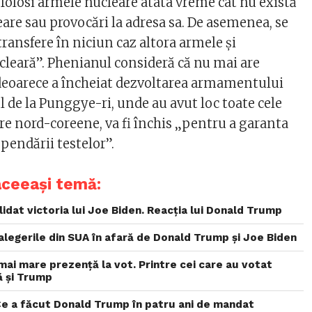
 folosi armele nucleare atâta vreme cât nu există
are sau provocări la adresa sa. De asemenea, se
ransfere în niciun caz altora armele şi
cleară”. Phenianul consideră că nu mai are
 deoarece a încheiat dezvoltarea armamentului
 de la Punggye-ri, unde au avut loc toate cele
re nord-coreene, va fi închis „pentru a garanta
pendării testelor”.
aceeași temă:
idat victoria lui Joe Biden. Reacția lui Donald Trump
alegerile din SUA în afară de Donald Trump și Joe Biden
mai mare prezență la vot. Printre cei care au votat
ă și Trump
Ce a făcut Donald Trump în patru ani de mandat