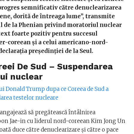
progres semnificativ către denuclearizarea
ene, dorită de întreaga lume”, transmite
 de la Phenian privind moratoriul nuclear
text foarte pozitiv pentru succesul
er-coreean şi a celui americano-nord-
declaraţia preşedinţiei de la Seul.
oreei De Sud – Suspendarea
ui nuclear
lui Donald Trump dupa ce Coreea de Sud a
rea testelor nucleare
 angajează să pregătească întâlnirea
on Jae-in cu liderul nord-coreean Kim Jong Un
poată duce către denuclearizare şi către o pace