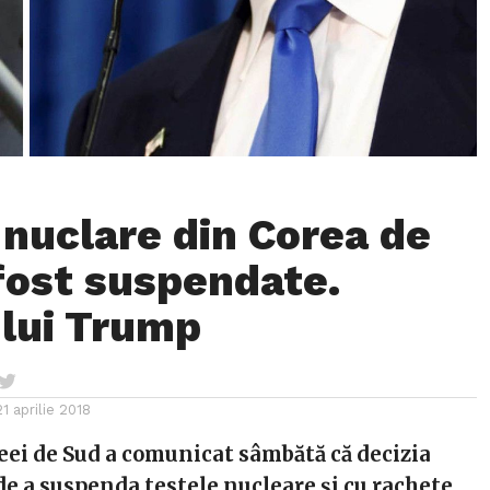
 nuclare din Corea de
fost suspendate.
 lui Trump
21 aprilie 2018
eei de Sud a comunicat sâmbătă că decizia
de a suspenda testele nucleare şi cu rachete