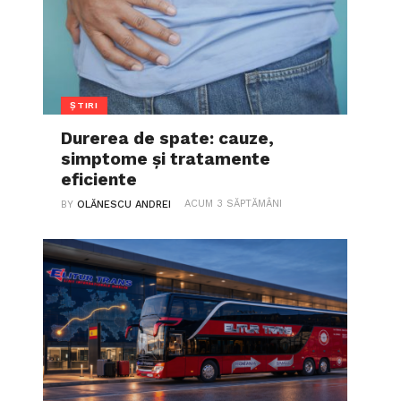
ȘTIRI
Durerea de spate: cauze,
simptome și tratamente
eficiente
ACUM 3 SĂPTĂMÂNI
BY
OLĂNESCU ANDREI