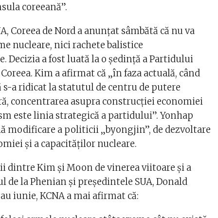
nsula coreeană”.
A, Coreea de Nord a anunţat sâmbătă că nu va
me nucleare, nici rachete balistice
. Decizia a fost luată la o şedinţă a Partidului
Coreea. Kim a afirmat că „în faza actuală, când
s-a ridicat la statutul de centru de putere
tară, concentrarea asupra construcţiei economiei
sm este linia strategică a partidului”. Yonhap
ă modificare a politicii „byongjin”, de dezvoltare
omiei şi a capacităţilor nucleare.
ii dintre Kim şi Moon de vinerea viitoare şi a
rul de la Phenian şi preşedintele SUA, Donald
au iunie, KCNA a mai afirmat că: