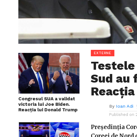
EXTERNE
Testele
Sud au 
Reacția
Congresul SUA a validat
victoria lui Joe Biden.
By
Ioan Adi
Reacția lui Donald Trump
Published on
Preşedinţia Cor
Coreei de Nord 