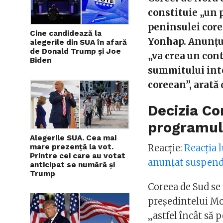
constituie „un 
peninsulei core
Cine candidează la
Yonhap. Anunţul
alegerile din SUA în afară
de Donald Trump și Joe
„va crea un con
Biden
summitului int
coreean”, arată 
Decizia C
programul
Alegerile SUA. Cea mai
Reacție:
Reacția 
mare prezență la vot.
Printre cei care au votat
anunțat suspenda
anticipat se numără și
Trump
Coreea de Sud se
preşedintelui Mo
„astfel încât să 