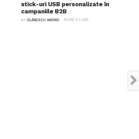
stick-uri USB personalizate în
campaniile B2B
ACUM O LUNĂ
BY
OLĂNESCU ANDREI