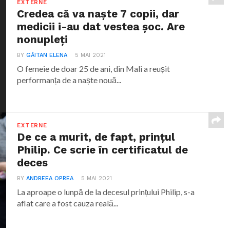
EXTERNE
Credea că va naște 7 copii, dar
medicii i-au dat vestea șoc. Are
nonupleți
BY
GĂITAN ELENA
5 MAI 2021
O femeie de doar 25 de ani, din Mali a reușit
performanța de a naște nouă...
EXTERNE
De ce a murit, de fapt, prințul
Philip. Ce scrie în certificatul de
deces
BY
ANDREEA OPREA
5 MAI 2021
La aproape o lunpă de la decesul prințului Philip, s-a
aflat care a fost cauza reală...