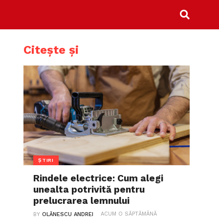
Citește și
ȘTIRI
Rindele electrice: Cum alegi
unealta potrivită pentru
prelucrarea lemnului
ACUM O SĂPTĂMÂNĂ
BY
OLĂNESCU ANDREI