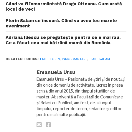
Când va fi înmormântată Draga Olteanu. Cum arată
locul de veci
Florin Salam se însoară. Când va avea loc marele
eveniment
Adriana Iliescu se pregătește pentru ce e mai rău.
Ce a făcut cea mai bătrână mamă din România
RELATED TOPICS:
EMI
,
FLORIN
,
INMORMANTARE
,
PIAN
,
SALAM
Emanuela Ursu
Emanuela Ursu - Pasionată de știri și de noutăți
din orice domeniu de activitate, lucrez în presa
scrisă din anul 2015, din timpul studiilor de
master. Absolventă a Facultății de Comunicare
și Relații cu Publicul, am fost, de-a lungul
timpului, reporter de teren, redactor și editor
pentru mai multe publicații.