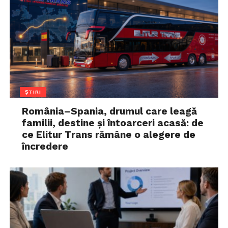
ȘTIRI
România–Spania, drumul care leagă
familii, destine și întoarceri acasă: de
ce Elitur Trans rămâne o alegere de
încredere