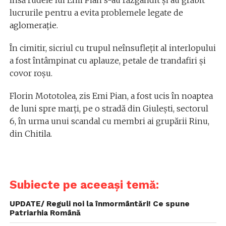
însă rudele lui Emi Pian s-au răzgândit și au grăbit
lucrurile pentru a evita problemele legate de
aglomerație.
În cimitir, sicriul cu trupul neînsuflețit al interlopului
a fost întâmpinat cu aplauze, petale de trandafiri și
covor roșu.
Florin Mototolea, zis Emi Pian, a fost ucis în noaptea
de luni spre marți, pe o stradă din Giulești, sectorul
6, în urma unui scandal cu membri ai grupării Rinu,
din Chitila.
Subiecte pe aceeași temă:
UPDATE/ Reguli noi la înmormântări! Ce spune
Patriarhia Română