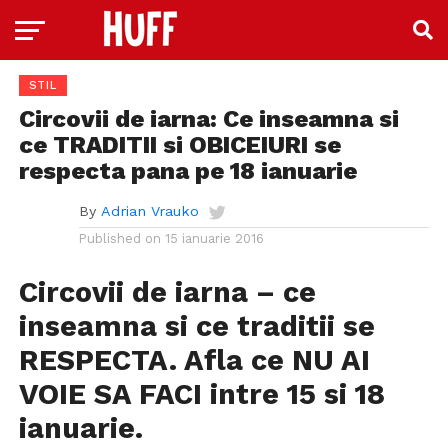
STIL
Circovii de iarna: Ce inseamna si
ce TRADITII si OBICEIURI se
respecta pana pe 18 ianuarie
By
Adrian Vrauko
Published on
15 ianuarie 2016
Circovii de iarna – ce
inseamna si ce traditii se
RESPECTA. Afla ce NU AI
VOIE SA FACI intre 15 si 18
ianuarie.