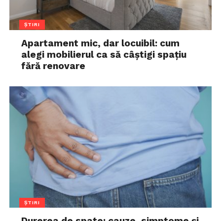
ȘTIRI
Apartament mic, dar locuibil: cum
alegi mobilierul ca să câștigi spațiu
fără renovare
ȘTIRI
Durerea de spate: cauze, simptome și