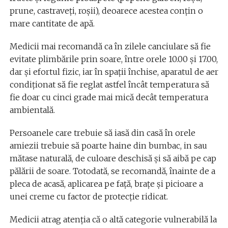
prune, castraveţi, roşii), deoarece acestea conţin o
mare cantitate de apă.
Medicii mai recomandă ca în zilele canciulare să fie
evitate plimbările prin soare, între orele 10.00 şi 17.00,
dar şi efortul fizic, iar în spaţii închise, aparatul de aer
condiţionat să fie reglat astfel încât temperatura să
fie doar cu cinci grade mai mică decât temperatura
ambientală.
Persoanele care trebuie să iasă din casă în orele
amiezii trebuie să poarte haine din bumbac, in sau
mătase naturală, de culoare deschisă şi să aibă pe cap
pălării de soare. Totodată, se recomandă, înainte de a
pleca de acasă, aplicarea pe faţă, braţe şi picioare a
unei creme cu factor de protecţie ridicat.
Medicii atrag atenţia că o altă categorie vulnerabilă la