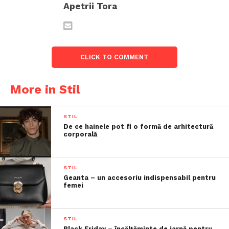
Apetrii Tora
CLICK TO COMMENT
More in Stil
STIL
De ce hainele pot fi o formă de arhitectură
corporală
STIL
Geanta – un accesoriu indispensabil pentru
femei
STIL
Black Friday – încălțăminte de iarnă pentru