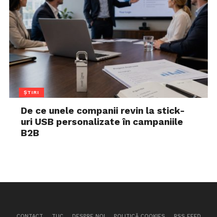
ȘTIRI
De ce unele companii revin la stick-
uri USB personalizate în campaniile
B2B
CONTACT
TUC
DESPRE NOI
POLITICĂ COOKIES
RSS FEED