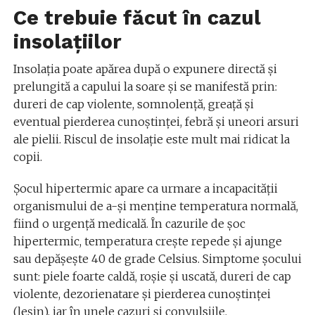
Ce trebuie făcut în cazul
insolațiilor
Insolaţia poate apărea după o expunere directă şi
prelungită a capului la soare şi se manifestă prin:
dureri de cap violente, somnolenţă, greaţă şi
eventual pierderea cunoştinţei, febră şi uneori arsuri
ale pielii. Riscul de insolaţie este mult mai ridicat la
copii.
Şocul hipertermic apare ca urmare a incapacităţii
organismului de a-şi menţine temperatura normală,
fiind o urgenţă medicală. În cazurile de şoc
hipertermic, temperatura creşte repede şi ajunge
sau depăşeşte 40 de grade Celsius. Simptome şocului
sunt: piele foarte caldă, roşie şi uscată, dureri de cap
violente, dezorienatare şi pierderea cunoştinţei
(leşin), iar în unele cazuri şi convulsiile.