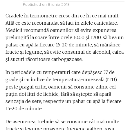
Published on
8 iunie 2018
Gradele în termometre cresc din ce în ce mai mult.
Află ce este recomandat să faci în zilele caniculare.
Medicii recomandă oamenilor să evite expunerea
prelungită la soare între orele 10.00 şi 17.00, să bea un
pahar cu apă la fiecare 15-20 de minute, să mănânce
fructe şi legume, să evite consumul de alcoolul, cafea
şi sucuri răcoritoare carbogazoase.
În perioadele cu temperaturi care depăşesc 37 de
grade şi cu indice de temperatură-umezeală (ITU)
peste pragul critic, oamenii să consume zilnic cel
puţin doi litri de lichide, fără să aştepte să apară
senzaţia de sete, respectiv un pahar cu apă la fiecare
15-20 de minute.
De asemenea, trebuie să se consume cât mai multe
fructe şi legume proaspete (pepene galben, roşu,