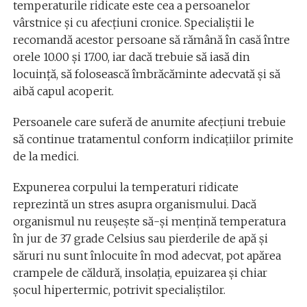
temperaturile ridicate este cea a persoanelor
vârstnice şi cu afecţiuni cronice. Specialiştii le
recomandă acestor persoane să rămână în casă între
orele 10.00 şi 17.00, iar dacă trebuie să iasă din
locuinţă, să folosească îmbrăcăminte adecvată şi să
aibă capul acoperit.
Persoanele care suferă de anumite afecţiuni trebuie
să continue tratamentul conform indicaţiilor primite
de la medici.
Expunerea corpului la temperaturi ridicate
reprezintă un stres asupra organismului. Dacă
organismul nu reuşeşte să-şi menţină temperatura
în jur de 37 grade Celsius sau pierderile de apă şi
săruri nu sunt înlocuite în mod adecvat, pot apărea
crampele de căldură, insolaţia, epuizarea şi chiar
şocul hipertermic, potrivit specialiştilor.