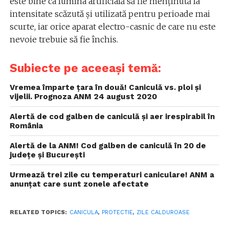
este bine ca lumina artificială să fie menţinută la
intensitate scăzută şi utilizată pentru perioade mai
scurte, iar orice aparat electro-casnic de care nu este
nevoie trebuie să fie închis.
Subiecte pe aceeași temă:
Vremea împarte țara în două! Caniculă vs. ploi și
vijelii. Prognoza ANM 24 august 2020
Alertă de cod galben de caniculă și aer irespirabil în
România
Alertă de la ANM! Cod galben de caniculă în 20 de
județe și București
Urmează trei zile cu temperaturi caniculare! ANM a
anunțat care sunt zonele afectate
RELATED TOPICS:
CANICULA
,
PROTECTIE
,
ZILE CALDUROASE