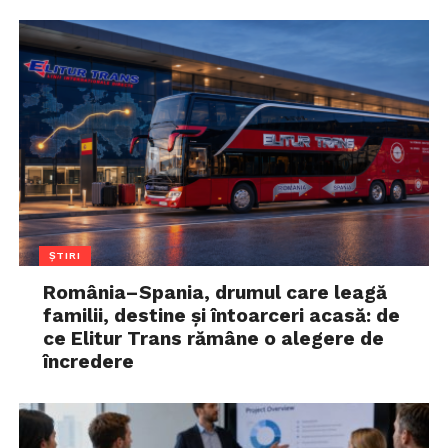
ȘTIRI
România–Spania, drumul care leagă
familii, destine și întoarceri acasă: de
ce Elitur Trans rămâne o alegere de
încredere