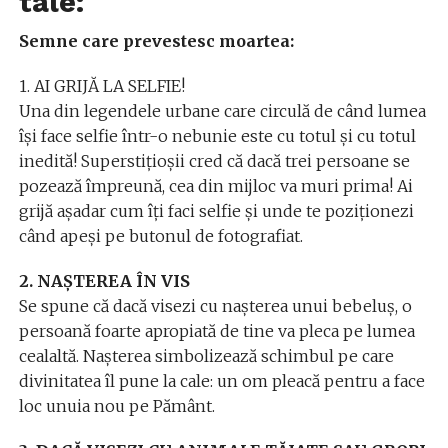
tale:
Semne care prevestesc moartea:
1. AI GRIJĂ LA SELFIE!
Una din legendele urbane care circulă de când lumea
își face selfie într-o nebunie este cu totul și cu totul
inedită! Superstițioșii cred că dacă trei persoane se
pozează împreună, cea din mijloc va muri prima! Ai
grijă așadar cum îți faci selfie și unde te poziționezi
când apeși pe butonul de fotografiat.
2. NAȘTEREA ÎN VIS
Se spune că dacă visezi cu nașterea unui bebeluș, o
persoană foarte apropiată de tine va pleca pe lumea
cealaltă. Nașterea simbolizează schimbul pe care
divinitatea îl pune la cale: un om pleacă pentru a face
loc unuia nou pe Pământ.