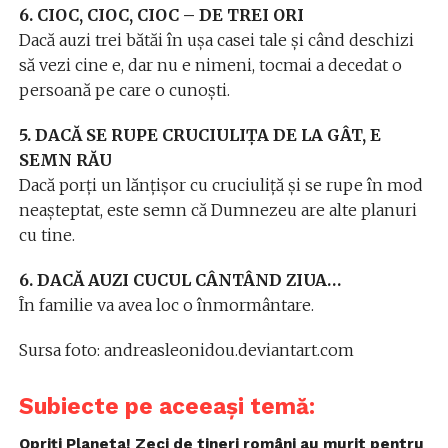
6. CIOC, CIOC, CIOC – DE TREI ORI
Dacă auzi trei bătăi în ușa casei tale și când deschizi
să vezi cine e, dar nu e nimeni, tocmai a decedat o
persoană pe care o cunoști.
5. DACĂ SE RUPE CRUCIULIȚA DE LA GÂT, E
SEMN RĂU
Dacă porți un lănțișor cu cruciuliță și se rupe în mod
neașteptat, este semn că Dumnezeu are alte planuri
cu tine.
6. DACĂ AUZI CUCUL CÂNTÂND ZIUA…
În familie va avea loc o înmormântare.
Sursa foto: andreasleonidou.deviantart.com
Subiecte pe aceeași temă:
Opriți Planeta! Zeci de tineri români au murit pentru