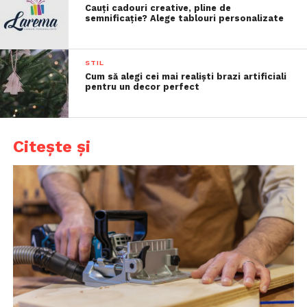
Cauți cadouri creative, pline de
semnificație? Alege tablouri personalizate
STIL
Cum să alegi cei mai realiști brazi artificiali
pentru un decor perfect
Citește și