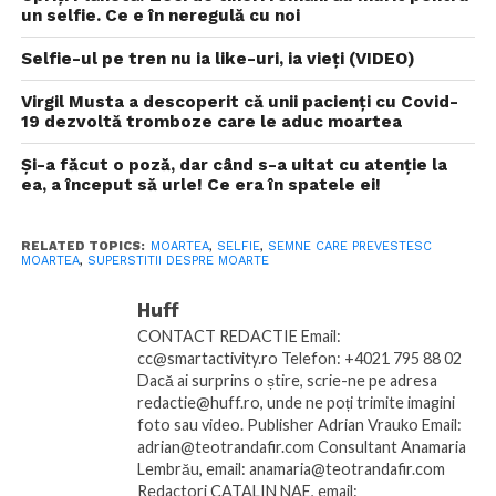
un selfie. Ce e în neregulă cu noi
Selfie-ul pe tren nu ia like-uri, ia vieți (VIDEO)
Virgil Musta a descoperit că unii pacienți cu Covid-
19 dezvoltă tromboze care le aduc moartea
Și-a făcut o poză, dar când s-a uitat cu atenție la
ea, a început să urle! Ce era în spatele ei!
RELATED TOPICS:
MOARTEA
,
SELFIE
,
SEMNE CARE PREVESTESC
MOARTEA
,
SUPERSTITII DESPRE MOARTE
Huff
CONTACT REDACTIE Email:
cc@smartactivity.ro Telefon: +4021 795 88 02
Dacă ai surprins o știre, scrie-ne pe adresa
redactie@huff.ro, unde ne poți trimite imagini
foto sau video. Publisher Adrian Vrauko Email:
adrian@teotrandafir.com Consultant Anamaria
Lembrău, email: anamaria@teotrandafir.com
Redactori CATALIN NAE, email: