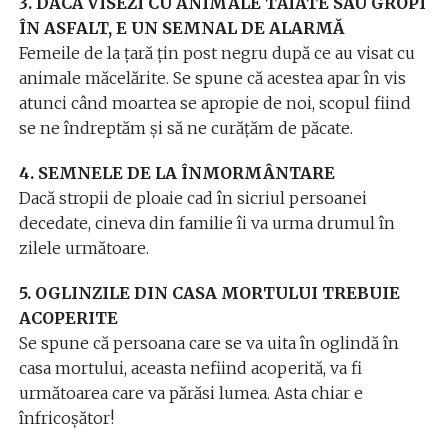
3. DACĂ VISEZI CU ANIMALE TĂIATE SAU GROPI
ÎN ASFALT, E UN SEMNAL DE ALARMĂ
Femeile de la țară țin post negru după ce au visat cu
animale măcelărite. Se spune că acestea apar în vis
atunci când moartea se apropie de noi, scopul fiind
se ne îndreptăm și să ne curățăm de păcate.
4. SEMNELE DE LA ÎNMORMÂNTARE
Dacă stropii de ploaie cad în sicriul persoanei
decedate, cineva din familie îi va urma drumul în
zilele următoare.
5. OGLINZILE DIN CASA MORTULUI TREBUIE
ACOPERITE
Se spune că persoana care se va uita în oglindă în
casa mortului, aceasta nefiind acoperită, va fi
următoarea care va părăsi lumea. Asta chiar e
înfricoșător!