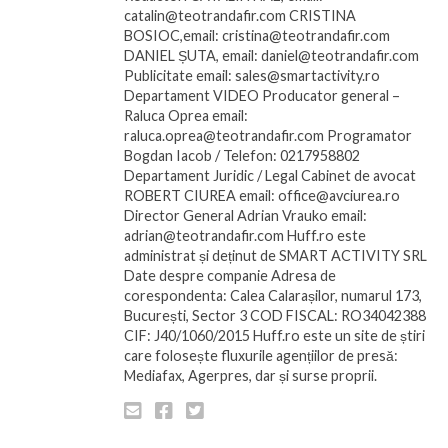
catalin@teotrandafir.com CRISTINA
BOSIOC,email: cristina@teotrandafir.com
DANIEL ȘUTA, email: daniel@teotrandafir.com
Publicitate email: sales@smartactivity.ro
Departament VIDEO Producator general –
Raluca Oprea email:
raluca.oprea@teotrandafir.com Programator
Bogdan Iacob / Telefon: 0217958802
Departament Juridic / Legal Cabinet de avocat
ROBERT CIUREA email: office@avciurea.ro
Director General Adrian Vrauko email:
adrian@teotrandafir.com Huff.ro este
administrat și deținut de SMART ACTIVITY SRL
Date despre companie Adresa de
corespondenta: Calea Calarașilor, numarul 173,
București, Sector 3 COD FISCAL: RO34042388
CIF: J40/1060/2015 Huff.ro este un site de știri
care folosește fluxurile agențiilor de presă:
Mediafax, Agerpres, dar și surse proprii.