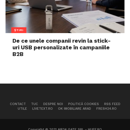
ȘTIRI
De ce unele companii revin la stick-
uri USB personalizate în campaniile
B2B
CONTACT
TUC
DESPRE NOI
POLITICĂ COOKIES
RSS FEED
UTILE
LIVETEXT.RO
OK IMOBILIARE ARAD
FRESH24.RO
Copyright © 2021 AIR24 GATE SRL - HUFF.RO