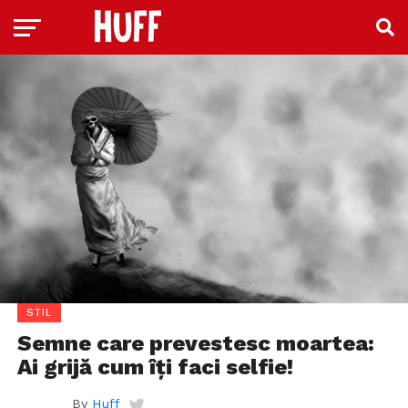
STIL
Semne care prevestesc moartea:
Ai grijă cum îți faci selfie!
By
Huff