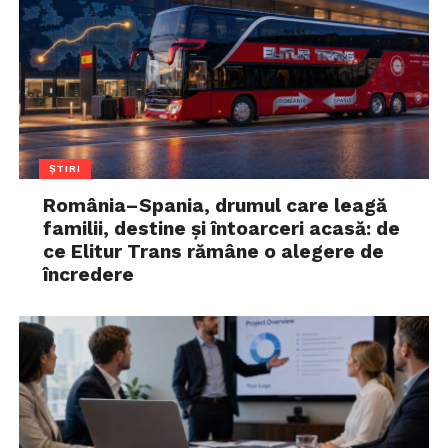
ȘTIRI
România–Spania, drumul care leagă
familii, destine și întoarceri acasă: de
ce Elitur Trans rămâne o alegere de
încredere