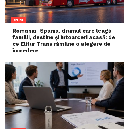
ȘTIRI
România–Spania, drumul care leagă
familii, destine și întoarceri acasă: de
ce Elitur Trans rămâne o alegere de
încredere