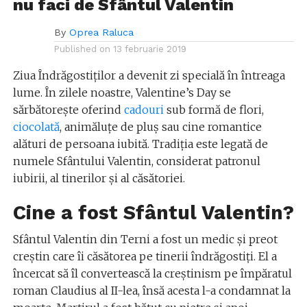
nu faci de Sfântul Valentin
By
Oprea Raluca
Published on
13 februarie 2019
Ziua Îndrăgostiților a devenit zi specială în întreaga
lume. În zilele noastre, Valentine’s Day se
sărbătorește oferind
cadouri
sub formă de flori,
ciocolată
, animăluțe de pluș sau cine romantice
alături de persoana iubită. Tradiția este legată de
numele Sfântului Valentin, considerat patronul
iubirii, al tinerilor și al căsătoriei.
Cine a fost Sfântul Valentin?
Sfântul Valentin din Terni a fost un medic și preot
creștin care îi căsătorea pe tinerii îndrăgostiți. El a
încercat să îl convertească la creștinism pe împăratul
roman Claudius al II-lea, însă acesta l-a condamnat la