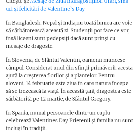
Citește și:
Mesaje de Ziua Îndrăgostiților. Urări, sms-
uri și felicitări de Valentine`s Day
În Bangladesh, Nepal și India,nu toată lumea are voie
să sărbătorească această zi. Studenții pot face ce vor,
însă liceeni sunt pedepsiți dacă sunt prinși cu
mesaje de dragoste.
În Slovenia, de Sfântul Valentin, oamenii muncesc
câmpul. Considerat unul din sfinții primăverii, acesta
ajută la creșterea florilor și a plantelor. Pentru
sloveni, 14 februarie este ziua în care natura începe
să se trezească la viață. În această țară, dragostea este
sărbătorită pe 12 martie, de Sfântul Gregory.
În Spania, numai persoanele dintr-un cuplu
celebrează Valentines Day. Prietenii și familia nu sunt
incluși în tradiții.