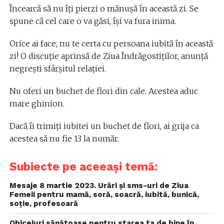
Încearcă să nu îți pierzi o mănușă în această zi. Se
spune că cel care o va găsi, își va fura inima.
Orice ai face, nu te certa cu persoana iubită în această
zi! O discuție aprinsă de Ziua Îndrăgostiților, anunță
negrești sfârșitul relației.
Nu oferi un buchet de flori din cale. Acestea aduc
mare ghinion.
Dacă îi trimiți iubitei un buchet de flori, ai grija ca
acestea să nu fie 13 la număr.
Subiecte pe aceeași temă:
Mesaje 8 martie 2023. Urări și sms-uri de Ziua
Femeii pentru mamă, soră, soacră, iubită, bunică,
soție, profesoară
Obiceiuri sănătoase pentru starea ta de bine în