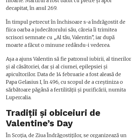
moarte. Martirul a fost bătut cu pietre și apoi
decapitat, în anul 269.
În timpul petrecut în închisoare s-a îndrăgostit de
fiica oarba a judecătorului său, căreia îi trimitea
scrisori semnate cu „Al tău, Valentin”, iar după
moarte a făcut o minune redându-i vederea.
Așa a ajuns Valentin să fie patronul iubirii, al tinerilor
și al căsătoriei, dar și al ciumei, epilepsiei și
apicultorilor. Data de 14 februarie a fost aleasă de
Papa Gelasius I, în 496, cu scopul de a creștiniza o
sărbătoare păgână a fertilității și purificării, numita
Lupercalia.
Tradiții și obiceiuri de
Valentine’s Day
În Scoția, de Ziua Îndrăgostiților, se organizează un