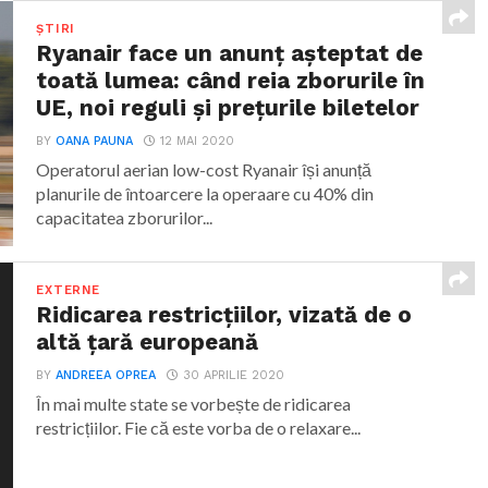
ȘTIRI
Ryanair face un anunț așteptat de
toată lumea: când reia zborurile în
UE, noi reguli și prețurile biletelor
BY
OANA PAUNA
12 MAI 2020
Operatorul aerian low-cost Ryanair își anunță
planurile de întoarcere la operaare cu 40% din
capacitatea zborurilor...
EXTERNE
Ridicarea restricțiilor, vizată de o
altă țară europeană
BY
ANDREEA OPREA
30 APRILIE 2020
În mai multe state se vorbește de ridicarea
restricțiilor. Fie că este vorba de o relaxare...