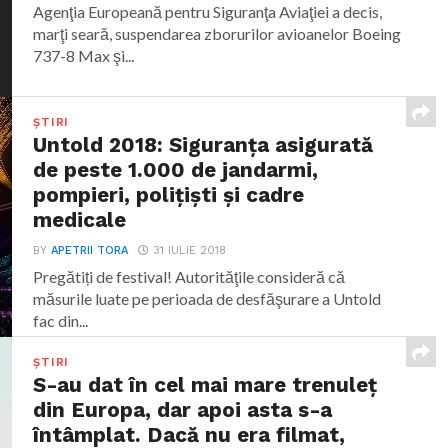
Agenţia Europeană pentru Siguranţa Aviaţiei a decis,
marţi seară, suspendarea zborurilor avioanelor Boeing
737-8 Max şi...
ȘTIRI
Untold 2018: Siguranţa asigurată
de peste 1.000 de jandarmi,
pompieri, poliţişti şi cadre
medicale
BY
APETRII TORA
31 IULIE 2018
Pregătiți de festival! Autorităţile consideră că
măsurile luate pe perioada de desfăşurare a Untold
fac din...
ȘTIRI
S-au dat în cel mai mare trenuleț
din Europa, dar apoi asta s-a
întâmplat. Dacă nu era filmat,