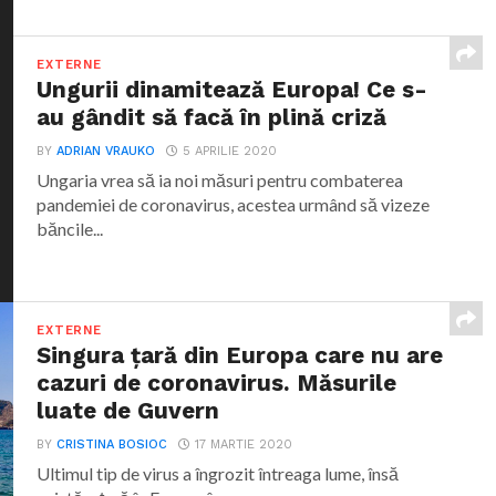
EXTERNE
Ungurii dinamitează Europa! Ce s-
au gândit să facă în plină criză
BY
ADRIAN VRAUKO
5 APRILIE 2020
Ungaria vrea să ia noi măsuri pentru combaterea
pandemiei de coronavirus, acestea urmând să vizeze
băncile...
EXTERNE
Singura țară din Europa care nu are
cazuri de coronavirus. Măsurile
luate de Guvern
BY
CRISTINA BOSIOC
17 MARTIE 2020
Ultimul tip de virus a îngrozit întreaga lume, însă