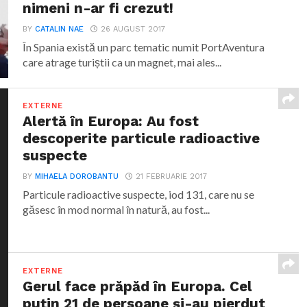
nimeni n-ar fi crezut!
BY
CATALIN NAE
26 AUGUST 2017
În Spania există un parc tematic numit PortAventura
care atrage turiștii ca un magnet, mai ales...
EXTERNE
Alertă în Europa: Au fost
descoperite particule radioactive
suspecte
BY
MIHAELA DOROBANTU
21 FEBRUARIE 2017
Particule radioactive suspecte, iod 131, care nu se
găsesc în mod normal în natură, au fost...
EXTERNE
Gerul face prăpăd în Europa. Cel
puțin 21 de persoane și-au pierdut