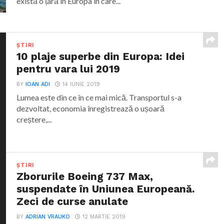
există o țară în Europa în care...
ȘTIRI
10 plaje superbe din Europa: Idei
pentru vara lui 2019
BY
IOAN ADI
14 IUNIE 2019
Lumea este din ce în ce mai mică. Transportul s-a
dezvoltat, economia înregistrează o ușoară
creștere,...
ȘTIRI
Zborurile Boeing 737 Max,
suspendate în Uniunea Europeană.
Zeci de curse anulate
BY
ADRIAN VRAUKO
12 MARTIE 2019