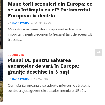
Muncitorii sezonieri din Europa: ce
se va întâmpla cu ei? Parlamentul
European ia decizia
BY
OANA PAUNA
28 MAI 2020
Muncitorii sezonier din Europa sunt extrem de
importanți pentru economia fiecărei țări, de aceea UE
trebuie...
ECONOMIC
Planul UE pentru salvarea
vacanțelor de vară în Europa:
granițe deschise în 3 pași
BY
OANA PAUNA
13 MAI 2020
Comisia Europeană o să adopte miercuri o strategie
pentru a ajuta guvernele statelor membre UE să...