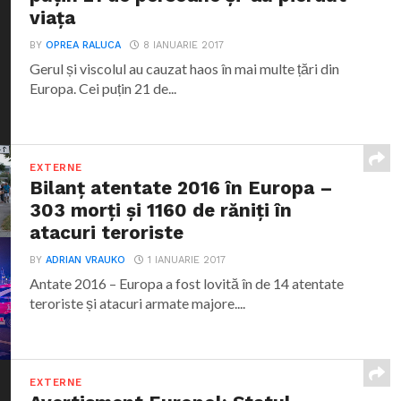
viața
BY
OPREA RALUCA
8 IANUARIE 2017
Gerul și viscolul au cauzat haos în mai multe țări din
Europa. Cei puțin 21 de...
EXTERNE
Bilanț atentate 2016 în Europa –
303 morți și 1160 de răniți în
atacuri teroriste
BY
ADRIAN VRAUKO
1 IANUARIE 2017
Antate 2016 – Europa a fost lovită în de 14 atentate
teroriste și atacuri armate majore....
EXTERNE