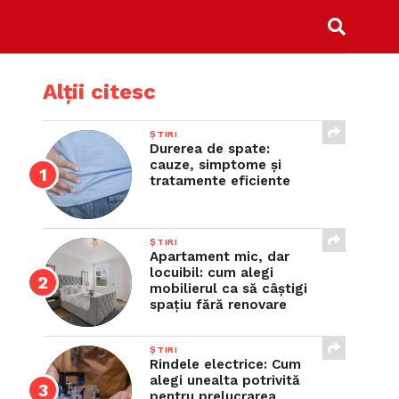
Alții citesc
ȘTIRI
Durerea de spate:
cauze, simptome și
tratamente eficiente
ȘTIRI
Apartament mic, dar
locuibil: cum alegi
mobilierul ca să câștigi
spațiu fără renovare
ȘTIRI
Rindele electrice: Cum
alegi unealta potrivită
pentru prelucrarea