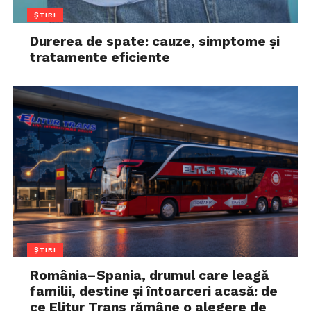
ȘTIRI
Durerea de spate: cauze, simptome și
tratamente eficiente
ȘTIRI
România–Spania, drumul care leagă
familii, destine și întoarceri acasă: de
ce Elitur Trans rămâne o alegere de