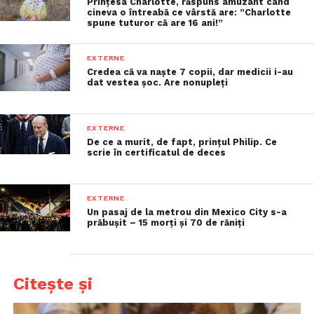
Prințesa Charlotte, răspuns amuzant când
cineva o întreabă ce vârstă are: ”Charlotte
spune tuturor că are 16 ani!”
EXTERNE
Credea că va naște 7 copii, dar medicii i-au
dat vestea șoc. Are nonupleți
EXTERNE
De ce a murit, de fapt, prințul Philip. Ce
scrie în certificatul de deces
EXTERNE
Un pasaj de la metrou din Mexico City s-a
prăbușit – 15 morți și 70 de răniți
Citește și