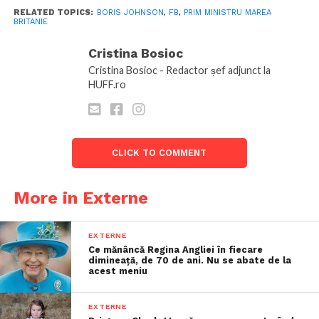
RELATED TOPICS:
BORIS JOHNSON
,
FB
,
PRIM MINISTRU MAREA
BRITANIE
Cristina Bosioc
Cristina Bosioc - Redactor șef adjunct la
HUFF.ro
CLICK TO COMMENT
More in Externe
EXTERNE
Ce mănâncă Regina Angliei în fiecare
dimineață, de 70 de ani. Nu se abate de la
acest meniu
EXTERNE