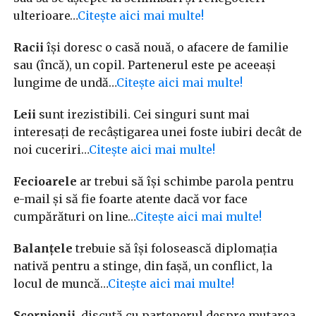
ulterioare…
Citește aici mai multe!
Racii
își doresc o casă nouă, o afacere de familie
sau (încă), un copil. Partenerul este pe aceeași
lungime de undă…
Citește aici mai multe!
Leii
sunt irezistibili. Cei singuri sunt mai
interesați de recâștigarea unei foste iubiri decât de
noi cuceriri…
Citește aici mai multe!
Fecioarele
ar trebui să își schimbe parola pentru
e-mail și să fie foarte atente dacă vor face
cumpărături on line…
Citește aici mai multe!
Balanțele
trebuie să își folosească diplomația
nativă pentru a stinge, din fașă, un conflict, la
locul de muncă…
Citește aici mai multe!
Scorpionii
discută cu partenerul despre mutarea