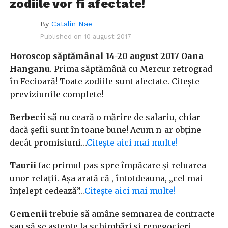
zodiile vor fi afectate!
By
Catalin Nae
Published on
10 august 2017
Horoscop săptămânal 14-20 august 2017 Oana
Hanganu
. Prima săptămână cu Mercur retrograd
în Fecioară! Toate zodiile sunt afectate. Citește
previziunile complete!
Berbecii
să nu ceară o mărire de salariu, chiar
dacă șefii sunt în toane bune! Acum n-ar obține
decât promisiuni…
Citește aici mai multe!
Taurii
fac primul pas spre împăcare și reluarea
unor relații. Așa arată că , întotdeauna, „cel mai
înțelept cedează”…
Citește aici mai multe!
Gemenii
trebuie să amâne semnarea de contracte
sau să se aștepte la schimbări și renegocieri