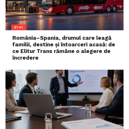
ȘTIRI
România–Spania, drumul care leagă
familii, destine și întoarceri acasă: de
ce Elitur Trans rămâne o alegere de
încredere