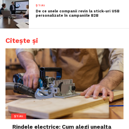
ȘTIRI
De ce unele companii revin la stick-uri USB
personalizate în campaniile B2B
Citește și
ȘTIRI
Rindele electrice: Cum alegi unealta