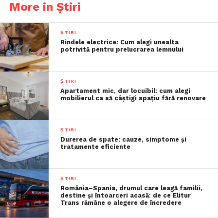
More in Știri
ȘTIRI
Rindele electrice: Cum alegi unealta
potrivită pentru prelucrarea lemnului
ȘTIRI
Apartament mic, dar locuibil: cum alegi
mobilierul ca să câștigi spațiu fără renovare
ȘTIRI
Durerea de spate: cauze, simptome și
tratamente eficiente
ȘTIRI
România–Spania, drumul care leagă familii,
destine și întoarceri acasă: de ce Elitur
Trans rămâne o alegere de încredere