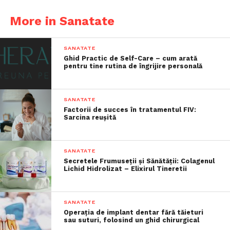
More in Sanatate
SANATATE
Ghid Practic de Self-Care – cum arată
pentru tine rutina de îngrijire personală
SANATATE
Factorii de succes în tratamentul FIV:
Sarcina reușită
SANATATE
Secretele Frumuseții și Sănătății: Colagenul
Lichid Hidrolizat – Elixirul Tineretii
SANATATE
Operația de implant dentar fără tăieturi
sau suturi, folosind un ghid chirurgical