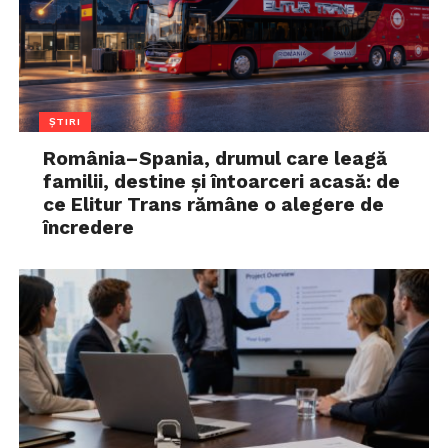
ȘTIRI
România–Spania, drumul care leagă
familii, destine și întoarceri acasă: de
ce Elitur Trans rămâne o alegere de
încredere