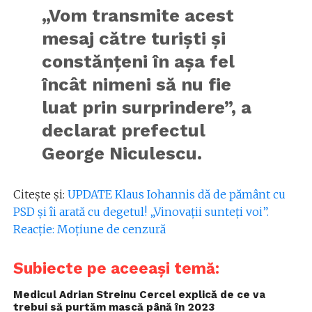
„Vom transmite acest
mesaj către turiști și
constănțeni în așa fel
încât nimeni să nu fie
luat prin surprindere”, a
declarat prefectul
George Niculescu.
Citește și:
UPDATE Klaus Iohannis dă de pământ cu
PSD și îi arată cu degetul! „Vinovații sunteți voi”.
Reacție: Moțiune de cenzură
Subiecte pe aceeași temă:
Medicul Adrian Streinu Cercel explică de ce va
trebui să purtăm mască până în 2023