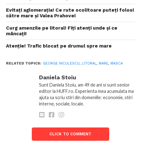
Evitați aglomerația! Ce rute ocolitoare puteți folosi
către mare și Valea Prahovei
Curg amenzile pe litoral! Fiți atenți unde și ce
mâncați!
Atenție! Trafic blocat pe drumul spre mare
RELATED TOPICS:
GEORGE NICULESCU
,
LITORAL
,
MARE
,
MASCA
Daniela Stoiu
Sunt Daniela Stoiu, am 49 de ani si sunt senior
editor la HUFF.ro. Experienta mea acumulata ma
ajuta sa scriu stiri din domeniile: economie, stiri
interne, sociale, locale.
CLICK TO COMMENT