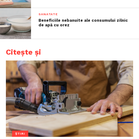
SANATATE
Beneficiile nebanuite ale consumului zilnic
de apă cu orez
Citește și
ȘTIRI