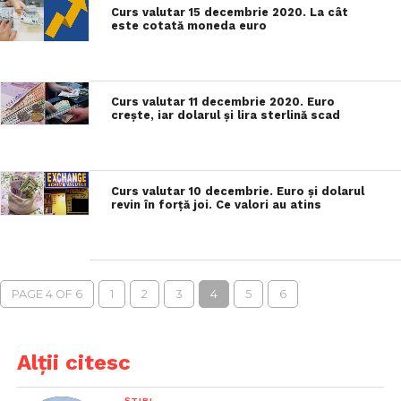
Curs valutar 15 decembrie 2020. La cât
este cotată moneda euro
Curs valutar 11 decembrie 2020. Euro
crește, iar dolarul și lira sterlină scad
Curs valutar 10 decembrie. Euro și dolarul
revin în forță joi. Ce valori au atins
PAGE 4 OF 6
1
2
3
4
5
6
Alții citesc
ȘTIRI