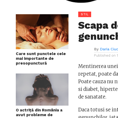
STIL
Scapa d
genunch
By
Daria Ciu
Care sunt punctele cele
Published on
mai importante de
presopunctură
Mentinerea unei
repetat, poate d
Poate cauza nu nu
si diabet, hipert
de sanatate.
Daca totusi se in
O actriță din România a
avut probleme de
genunchilor, iata