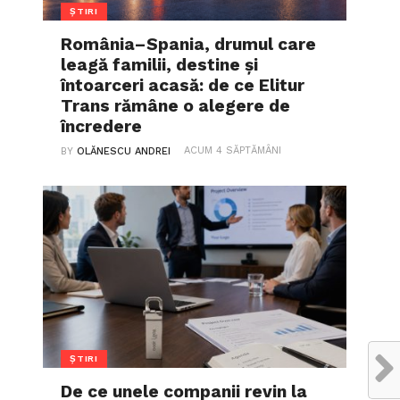
ȘTIRI
România–Spania, drumul care
leagă familii, destine și
întoarceri acasă: de ce Elitur
Trans rămâne o alegere de
încredere
ACUM 4 SĂPTĂMÂNI
BY
OLĂNESCU ANDREI
ȘTIRI
De ce unele companii revin la