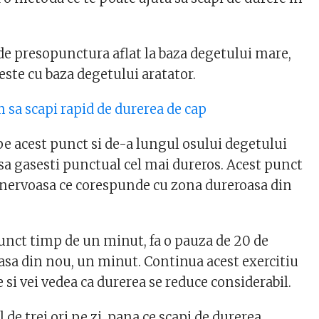
de presopunctura aflat la baza degetului mare,
este cu baza degetului aratator.
 sa scapi rapid de durerea de cap
pe acest punct si de-a lungul osului degetului
 sa gasesti punctual cel mai dureros. Acest punct
 nervoasa ce corespunde cu zona dureroasa din
unct timp de un minut, fa o pauza de 20 de
asa din nou, un minut. Continua acest exercitiu
si vei vedea ca durerea se reduce considerabil.
de trei ori pe zi, pana ce scapi de durerea