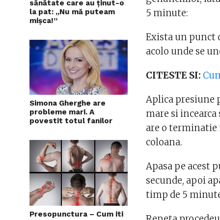
sănătate care au ținut-o
la pat: „Nu mă puteam
5 minute:
mișca!”
Exista un punct 
acolo unde se un
CITESTE SI:
Cum
Aplica presiune 
Simona Gherghe are
probleme mari. A
mare si incearca
povestit totul fanilor
are o terminatie
coloana.
Apasa pe acest p
secunde, apoi ap
timp de 5 minute 
Presopunctura – Cum iti
Repeta procedeul 