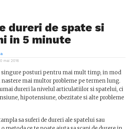
e dureri de spate si
i in 5 minute
ca
10 mai 2016
 singure posturi pentru mai mult timp, in mod
a nastere mai multor probleme pe termen lung.
mai dureri la nivelul articulatiilor si spatelui, ci
ensiune, hipotensiune, obezitate si alte probleme
tampla sa suferi de dureri ale spatelui sau
 o metoda ce te poate ajuta sa scapi de durere in