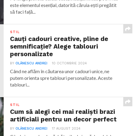
este elementul esențial, datorită căruia ești pregătit
să faci față...
STIL
Cauți cadouri creative, pline de
semnificație? Alege tablouri
personalizate
BY
OLĂNESCU ANDREI
10 OCTOMBRIE 2024
Când ne aflăm în căutarea unor cadouri unice, ne
putem orienta spre tablouri personalizate. Aceste
tablouri...
STIL
Cum să alegi cei mai realiști brazi
artificiali pentru un decor perfect
BY
OLĂNESCU ANDREI
17 AUGUST 2024