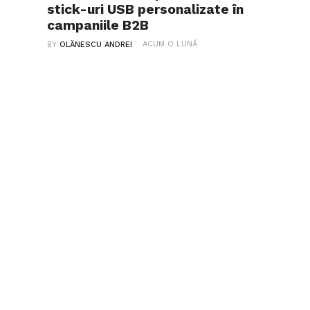
stick-uri USB personalizate în
campaniile B2B
ACUM O LUNĂ
BY
OLĂNESCU ANDREI