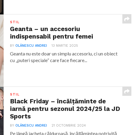
STIL
Geanta – un accesoriu
indispensabil pentru femei
BY
OLĂNESCU ANDREI
13 MARTIE 2025
Geanta nu este doar un simplu accesoriu, ci un obiect
cu „puteri speciale” care face fiecare...
STIL
Black Friday – încălțăminte de
iarnă pentru sezonul 2024/25 la JD
Sports
BY
OLĂNESCU ANDREI
21 OCTOMBRIE 2024
Pe lângă jacheta călduroasă, încălțămintea potrivită