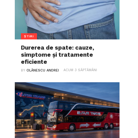
ȘTIRI
Durerea de spate: cauze,
simptome și tratamente
eficiente
ACUM 3 SĂPTĂMÂNI
BY
OLĂNESCU ANDREI