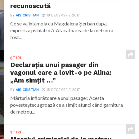
recunoscută
BY
AIS CRISTIAN
18 DECEMBRIE 2017
Ce se va întâmpla cu Magdalena Şerban după
expertiza psihiatrică. Atacatoarea de la metrou a
fost...
ȘTIRI
Declarația unui pasager din
vagonul care a lovit-o pe Alina:
„Am simțit …”
BY
AIS CRISTIAN
15 DECEMBRIE 2017
Mărturia înfiorătoare a unui pasager. Acesta
povesteștecu groază ce a simțit atunci când garnitura
de metrou...
ȘTIRI