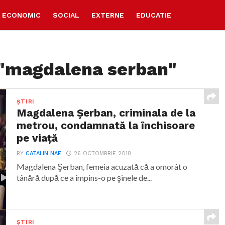
ECONOMIC
SOCIAL
EXTERNE
EDUCATIE
 "magdalena serban"
ȘTIRI
Magdalena Şerban, criminala de la
metrou, condamnată la închisoare
pe viaţă
BY
CATALIN NAE
26 OCTOMBRIE 2018
Magdalena Şerban, femeia acuzată că a omorât o
tânără după ce a împins-o pe şinele de...
ȘTIRI