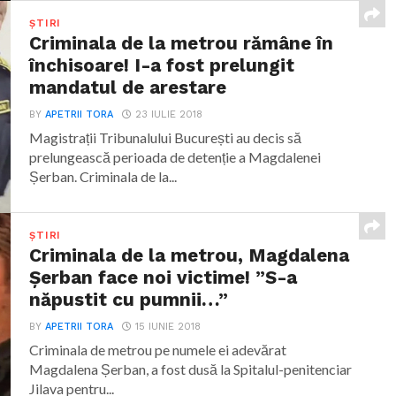
ȘTIRI
Criminala de la metrou rămâne în
închisoare! I-a fost prelungit
mandatul de arestare
BY
APETRII TORA
23 IULIE 2018
Magistrații Tribunalului București au decis să
prelungească perioada de detenție a Magdalenei
Șerban. Criminala de la...
ȘTIRI
Criminala de la metrou, Magdalena
Șerban face noi victime! ”S-a
năpustit cu pumnii…”
BY
APETRII TORA
15 IUNIE 2018
Criminala de metrou pe numele ei adevărat
Magdalena Șerban, a fost dusă la Spitalul-penitenciar
Jilava pentru...