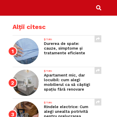
Alții citesc
ȘTIRI
Durerea de spate:
cauze, simptome și
tratamente eficiente
ȘTIRI
Apartament mic, dar
locuibil: cum alegi
mobilierul ca să câștigi
spațiu fără renovare
ȘTIRI
Rindele electrice: Cum
alegi unealta potrivită
pentru prelucrarea