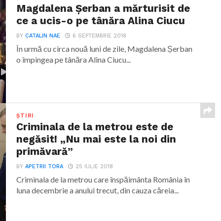
Magdalena Șerban a mărturisit de
ce a ucis-o pe tânăra Alina Ciucu
BY
CATALIN NAE
6 SEPTEMBRIE 2018
În urmă cu circa nouă luni de zile, Magdalena Șerban
o împingea pe tânăra Alina Ciucu...
ȘTIRI
Criminala de la metrou este de
negăsit! „Nu mai este la noi din
primăvară”
BY
APETRII TORA
25 IULIE 2018
Criminala de la metrou care înspăimânta România în
luna decembrie a anului trecut, din cauza căreia...