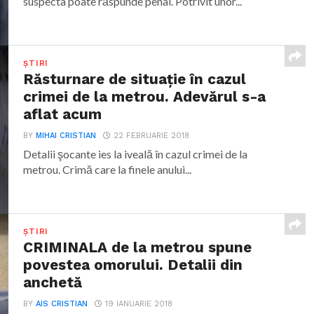
suspecta poate răspunde penal. Potrivit unor...
ȘTIRI
Răsturnare de situaţie în cazul
crimei de la metrou. Adevărul s-a
aflat acum
BY
MIHAI CRISTIAN
22 FEBRUARIE 2018
Detalii şocante ies la iveală în cazul crimei de la
metrou. Crimă care la finele anului...
ȘTIRI
CRIMINALA de la metrou spune
povestea omorului. Detalii din
anchetă
BY
AIS CRISTIAN
19 IANUARIE 2018