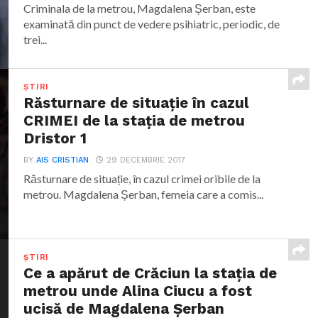
Criminala de la metrou, Magdalena Șerban, este
examinată din punct de vedere psihiatric, periodic, de
trei...
ȘTIRI
Răsturnare de situație în cazul
CRIMEI de la stația de metrou
Dristor 1
BY
AIS CRISTIAN
29 DECEMBRIE 2017
Răsturnare de situație, în cazul crimei oribile de la
metrou. Magdalena Șerban, femeia care a comis...
ȘTIRI
Ce a apărut de Crăciun la stația de
metrou unde Alina Ciucu a fost
ucisă de Magdalena Șerban