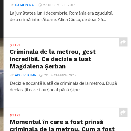
BY
CATALIN NAE
27 DECEMBRIE 2017
La jumătatea lunii decembrie, România era zguduită
de o crimă înfiorătoare. Alina Ciucu, de doar 25...
ȘTIRI
Criminala de la metrou, gest
incredibil. Ce decizie a luat
Magdalena Șerban
BY
AIS CRISTIAN
20 DECEMBRIE 2017
Decizie șocantă luată de criminala de la metrou. După
declarații care i-au șocat până și pe...
ȘTIRI
Momentul în care a fost prinsă
criminala de la metrou. Cum a fost