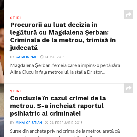
ȘTIRI
Procurorii au luat decizia în
legătură cu Magdalena Șerban:
Criminala de la metrou, trimisă în
judecată
BY
CATALIN NAE
14 MAI 2018
Magdalena Șerban, femeia care a împins-o pe tânăra
Alina Ciucu în fața metroului, la stația Dristor...
ȘTIRI
Concluzie în cazul crimei de la
metrou. S-a încheiat raportul
psihiatric al criminalei
BY
MIHAI CRISTIAN
26 FEBRUARIE 2018
Surse din ancheta privind crima de la metrou arată că