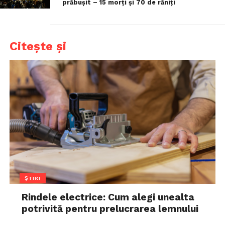
prăbușit – 15 morți și 70 de răniți
Citește și
ȘTIRI
Rindele electrice: Cum alegi unealta
potrivită pentru prelucrarea lemnului