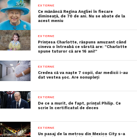
EXTERNE
Ce mănâncă Regina Angliei în fiecare
dimineață, de 70 de ani. Nu se abate de la
acest meniu
EXTERNE
Prințesa Charlotte, răspuns amuzant când
cineva o întreabă ce vârstă are: ”Charlotte
spune tuturor că are 16 ani!”
EXTERNE
Credea că va naște 7 copii, dar medicii i-au
dat vestea șoc. Are nonupleți
EXTERNE
De ce a murit, de fapt, prințul Philip. Ce
scrie în certificatul de deces
EXTERNE
Un pasaj de la metrou din Mexico City s-a