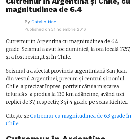
Cutremur în Argentina și Chile, cu
magnitudinea de 6.4
By
Catalin Nae
Published on
21 noiembrie 2016
Cutremur în Argentina cu magnitudinea de 6.4
grade. Seismul a avut loc duminică, la ora locală 17.57,
și a fost resimțit și în Chile.
Seismul a a afectat provincia argentiniană San Juan
din vestul Argentinei, precum şi centrul şi nordul
Chile, a precizat Inpres, potrivit căruia mişcarea
telurică s-a produs la 130 km adâncime, având trei
replici de 3,7, respectiv, 3 şi 4 grade pe scara Richter.
Citește și:
Cutremur cu magnitudinea de 6.3 grade în
Chile