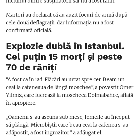
niciunul dintre susţinătorii săi nu a fost rănit.
Martori au declarat că au auzit focuri de armă după
cele două deflagraţii, dar informaţia nu a fost
confirmată oficială.
Explozie dublă în Istanbul.
Cel puțin 15 morți și peste
70 de răniți
“A fost ca în iad. Flăcări au urcat spre cer. Beam un
ceai la cafeneaua de lângă moschee”, a povestit Omer
Yilmiz, care lucrează la moscheea Dolmabahce, aflată
în apropiere.
„Oamenii s-au ascuns sub mese, femeile au început
să plângă. Microbiştii care beau ceai la cafenea s-au
adăpostit, a fost îngrozitor” a adăugat el.