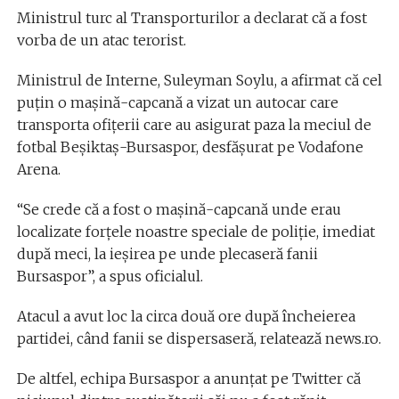
Ministrul turc al Transporturilor a declarat că a fost
vorba de un atac terorist.
Ministrul de Interne, Suleyman Soylu, a afirmat că cel
puţin o maşină-capcană a vizat un autocar care
transporta ofiţerii care au asigurat paza la meciul de
fotbal Beşiktaş-Bursaspor, desfăşurat pe Vodafone
Arena.
“Se crede că a fost o maşină-capcană unde erau
localizate forţele noastre speciale de poliţie, imediat
după meci, la ieşirea pe unde plecaseră fanii
Bursaspor”, a spus oficialul.
Atacul a avut loc la circa două ore după încheierea
partidei, când fanii se dispersaseră, relatează news.ro.
De altfel, echipa Bursaspor a anunţat pe Twitter că