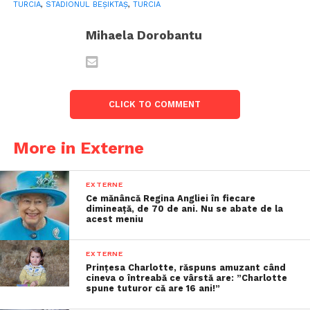
TURCIA
,
STADIONUL BEŞIKTAŞ
,
TURCIA
Mihaela Dorobantu
CLICK TO COMMENT
More in Externe
EXTERNE
Ce mănâncă Regina Angliei în fiecare
dimineață, de 70 de ani. Nu se abate de la
acest meniu
EXTERNE
Prințesa Charlotte, răspuns amuzant când
cineva o întreabă ce vârstă are: ”Charlotte
spune tuturor că are 16 ani!”