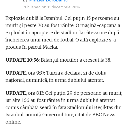
By
Mihaela Dorobantu
Published on
11 decembrie 2016
Explozie dublă la Istanbul. Cel puțin 15 persoane au
murit și peste 70 au fost rănite. O mașină-capcană a
explodat în apropiere de stadion, la câteva ore după
încheierea unui meci de fotbal. O altă explozie s-a
produs în parcul Macka.
UPDATE 10:56
: Bilanțul morților a crescut la 38.
UPDATE
, ora 9:37: Turcia a declarat zi de doliu
național, duminică, în urma dublului atentat.
UPDATE
, ora 8:13: Cel puţin 29 de persoane au murit,
iar alte 166 au fost rănite în urma dublului atentat
comis sâmbătă seară în faţa Stadionului Beşiktaş din
Istanbul, anunţă Guvernul turc, citat de BBC News
online.