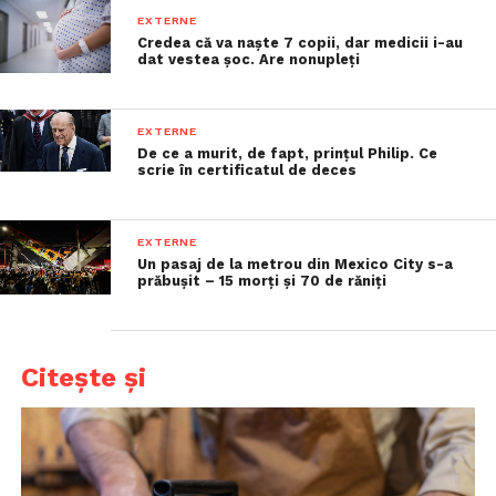
EXTERNE
Credea că va naște 7 copii, dar medicii i-au
dat vestea șoc. Are nonupleți
EXTERNE
De ce a murit, de fapt, prințul Philip. Ce
scrie în certificatul de deces
EXTERNE
Un pasaj de la metrou din Mexico City s-a
prăbușit – 15 morți și 70 de răniți
Citește și