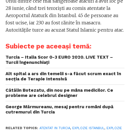
Unul dintre cele mai sângeroase atacuri a avut loc pe
28 iunie, când trei terorişti au comis atentate la
Aeroportul Ataturk din Istanbul. 45 de persoane au
fost ucise, iar 230 au fost rănite în masacru.
Autorităţile turce au acuzat Statul Islamic pentru atac.
Subiecte pe aceeași temă:
Turcia – Italia Scor 0-3 EURO 2020. LIVE TEXT –
Turcii îngenunchiați
Alt spital a ars din temelii s-a făcut scrum exact în
secția de Terapie Intensivă
Cătălin Botezatu, din nou pe mâna medicilor. Ce
probleme are celebrul designer
George Mărmureanu, mesaj pentru români după
cutremurul din Turcia
RELATED TOPICS:
ATENTAT IN TURCIA
,
EXPLOZIE ISTANBUL
,
EXPLOZIE