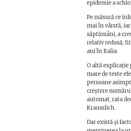
epidemie a schior
Pe măsură ce infe
mai în vârstă, ia
săptămâni, a cres
relativ redusă, fi
ani în Italia.
O altă explicaţie
mare de teste ef
persoane asimpto
creştere numărul 
automat, rata dec
Krausslich.
Dar există şi fac
menţinerea la un