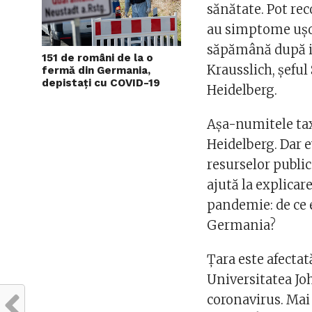
sănătate. Pot rec
au simptome uşoa
săpămână după i
151 de români de la o
Krausslich, şeful 
fermă din Germania,
depistați cu COVID-19
Heidelberg.
Aşa-numitele tax
Heidelberg. Dar e
resurselor publi
ajută la explicar
pandemie: de ce e
Germania?
Ţara este afectat
Universitatea Jo
coronavirus. Mai 