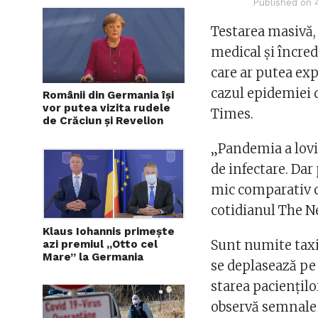
Published on
Testarea masivă, 
medical şi încre
care ar putea exp
cazul epidemiei 
Românii din Germania își
vor putea vizita rudele
Times.
de Crăciun și Revelion
„Pandemia a lovi
de infectare. Dar
mic comparativ c
cotidianul The N
Klaus Iohannis primește
Sunt numite taxi
azi premiul „Otto cel
Mare” la Germania
se deplasează pe 
starea pacienţilo
observă semnale c