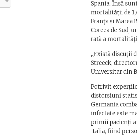
Spania. Însă sunt
mortalităţii de 1
Franţa şi Marea B
Coreea de Sud, u
rată a mortalităţ
„Există discuţii
Streeck, director
Universitar din 
Potrivit experţil
distorsiuni statis
Germania combat
infectate este ma
primii pacienţi a
Italia, fiind per