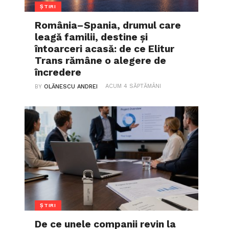
ȘTIRI
România–Spania, drumul care
leagă familii, destine și
întoarceri acasă: de ce Elitur
Trans rămâne o alegere de
încredere
ACUM 4 SĂPTĂMÂNI
BY
OLĂNESCU ANDREI
ȘTIRI
De ce unele companii revin la