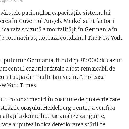
4 aprilie 2020
vârstele pacienţilor, capacităţile sistemului
derea în Guvernul Angela Merkel sunt factorii
lica rata scăzută a mortalităţii în Germania în
de coronavirus, notează cotidianul The New York
t puternic Germania, fiind deja 92.000 de cazuri
 procentul cazurilor fatale a fost remarcabil de
u situaţia din multe ţări vecine”, notează
ew York Times.
uri corona: medici în costume de protecţie care
străzile oraşului Heidelberg pentru a verifica
r aflaţi la domiciliu. Fac analize sanguine,
are ar putea indica deteriorarea stării de