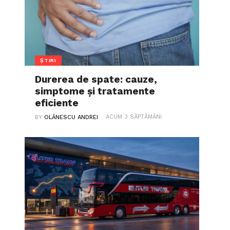
ȘTIRI
Durerea de spate: cauze,
simptome și tratamente
eficiente
ACUM 3 SĂPTĂMÂNI
BY
OLĂNESCU ANDREI