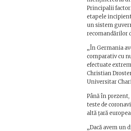
Principalii facto
etapele incipient
un sistem guvern
recomandărilor d
„În Germania av
comparativ cu nu
efectuate extrem 
Christian Drosten,
Universitar Chari
Până în prezent,
teste de coronav
altă ţară europea
„Dacă avem un dia