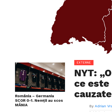
EXTERNE
NYT: „O
ce este
cauzate
România – Germania
SCOR 0-1. Nemții au scos
MÂNIA
By
Adrian Vr