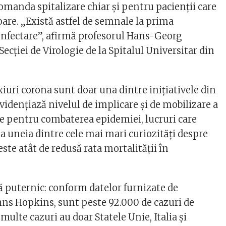
omanda spitalizare chiar şi pentru pacienţii care
re. „Există astfel de semnale la prima
nfectare”, afirmă profesorul Hans-Georg
Secţiei de Virologie de la Spitalul Universitar din
iuri corona sunt doar una dintre iniţiativele din
videnţiază nivelul de implicare şi de mobilizare a
ce pentru combaterea epidemiei, lucruri care
ea uneia dintre cele mai mari curiozităţi despre
ste atât de redusă rata mortalităţii în
ă puternic: conform datelor furnizate de
hns Hopkins, sunt peste 92.000 de cazuri de
multe cazuri au doar Statele Unie, Italia şi