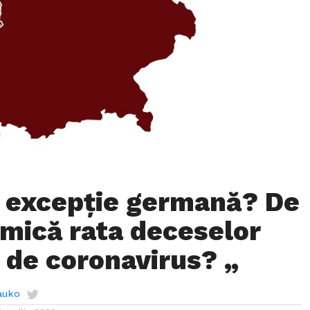
 excepţie germană? De
 mică rata deceselor
 de coronavirus? „
auko