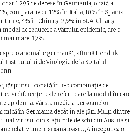
 doar 1.295 de decese în Germania, o rată a
,4%, comparativ cu 12% în Italia, 10% în Spania,
ritanie, 4% în China şi 2,5% în SUA. Chiar şi
n model de reducere a vârfului epidemic, are o
ii mai mare, 1,7%.
 despre o anomalie germană”, afirmă Hendrik
ul Institutului de Virologie de la Spitalul
Bonn.
or, răspunsul constă într-o combinaţie de
tice şi diferenţe reale referitoare la modul în care
e epidemia. Vârsta medie a persoanelor
i mică în Germania decât în ale ţări. Mulţi dintre
u luat virusul din staţiunile de schi din Austria şi
soane relativ tinere şi sănătoase. „A început ca o