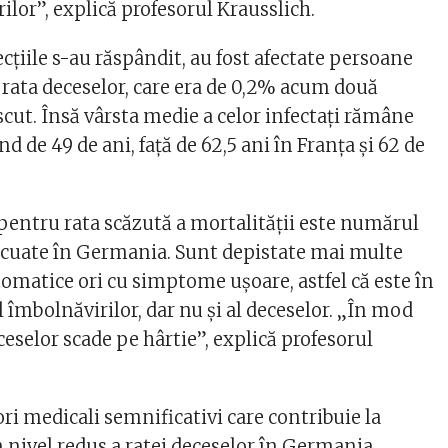
ilor”, explică profesorul Krausslich.
cţiile s-au răspândit, au fost afectate persoane
r rata deceselor, care era de 0,2% acum două
cut. Însă vârsta medie a celor infectaţi rămâne
ind de 49 de ani, faţă de 62,5 ani în Franţa şi 62 de
 pentru rata scăzută a mortalităţii este numărul
ecuate în Germania. Sunt depistate mai multe
matice ori cu simptome uşoare, astfel că este în
îmbolnăvirilor, dar nu şi al deceselor. „În mod
eselor scade pe hârtie”, explică profesorul
tori medicali semnificativi care contribuie la
 nivel redus a ratei deceselor în Germania.