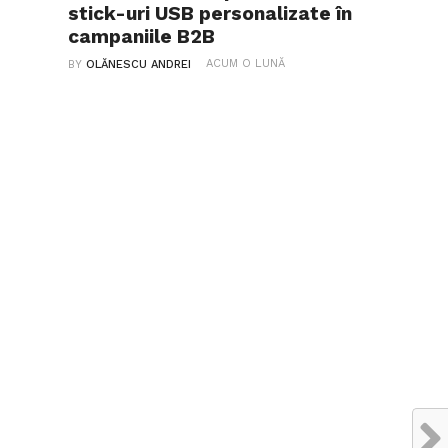
stick-uri USB personalizate în
campaniile B2B
ACUM O LUNĂ
BY
OLĂNESCU ANDREI