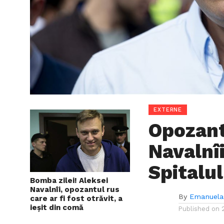
EXTERNE
Opozant
Navalnîi
Spitalul
Bomba zilei! Aleksei
Navalnîi, opozantul rus
By
Emanuela
care ar fi fost otrăvit, a
ieșit din comă
Published on