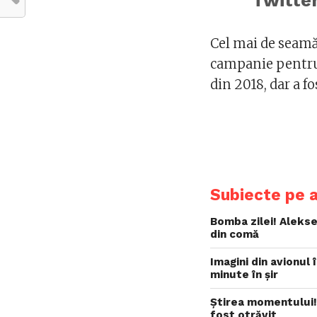
Cel mai de seamă
campanie pentru 
din 2018, dar a f
Subiecte pe 
Bomba zilei! Aleksei
din comă
Imagini din avionul 
minute în șir
Știrea momentului! 
fost otrăvit