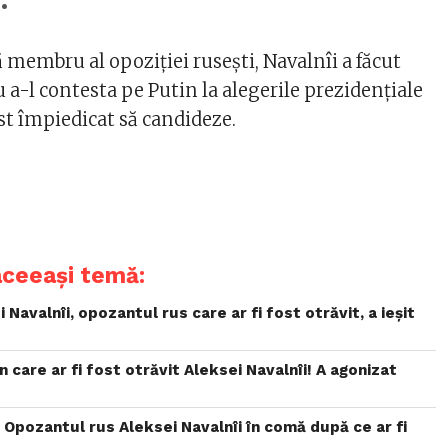
 membru al opoziției rusești, Navalnîi a făcut
a-l contesta pe Putin la alegerile prezidențiale
ost împiedicat să candideze.
aceeași temă:
 Navalnîi, opozantul rus care ar fi fost otrăvit, a ieșit
în care ar fi fost otrăvit Aleksei Navalnîi! A agonizat
Opozantul rus Aleksei Navalnîi în comă după ce ar fi