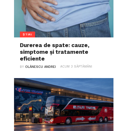
ȘTIRI
Durerea de spate: cauze,
simptome și tratamente
eficiente
ACUM 3 SĂPTĂMÂNI
BY
OLĂNESCU ANDREI