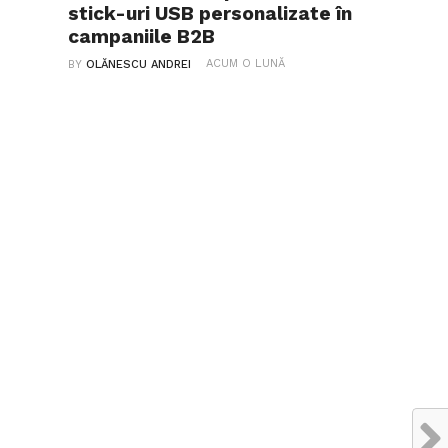
stick-uri USB personalizate în
campaniile B2B
ACUM O LUNĂ
BY
OLĂNESCU ANDREI