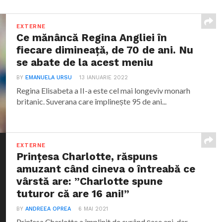
EXTERNE
Ce mănâncă Regina Angliei în
fiecare dimineață, de 70 de ani. Nu
se abate de la acest meniu
BY
EMANUELA URSU
13 IANUARIE 2022
Regina Elisabeta a II-a este cel mai longeviv monarh
britanic. Suverana care împlinește 95 de ani...
EXTERNE
Prințesa Charlotte, răspuns
amuzant când cineva o întreabă ce
vârstă are: ”Charlotte spune
tuturor că are 16 ani!”
BY
ANDREEA OPREA
6 MAI 2021
Prințesa Charlotte a împlinit de curând șase ani, dar