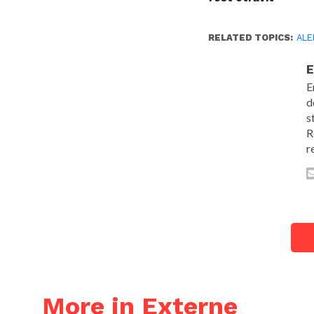
RELATED TOPICS:
ALE
E
E
d
s
R
r
More in Externe