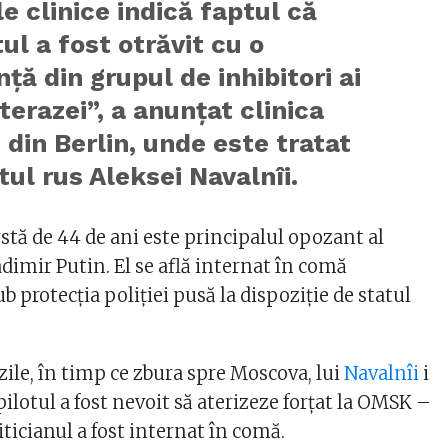
le clinice indică faptul că
ul a fost otrăvit cu o
ță din grupul de inhibitori ai
terazei”, a anunțat clinica
 din Berlin, unde este tratat
ul rus Aleksei Navalnîi.
rstă de 44 de ani este principalul opozant al
dimir Putin. El se află internat în comă
sub protecția poliției pusă la dispoziție de statul
zile, în timp ce zbura spre Moscova, lui
Navalnîi
i
 pilotul a fost nevoit să aterizeze forțat la OMSK –
iticianul a fost internat în comă.