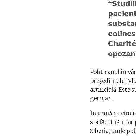
“Studii
pacient
substan
colines
Charité
opozant
Politicanul în vâ
președintelui Vla
artificială. Este 
german.
În urmă cu cinci 
s-a făcut rău, iar
Siberia, unde pol