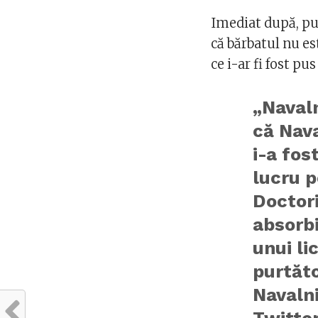
Imediat după, pu
că bărbatul nu est
ce i-ar fi fost pus
„Navaln
că Nava
i-a fos
lucru p
Doctori
absorbi
unui li
purtăto
Navalni
Twitter