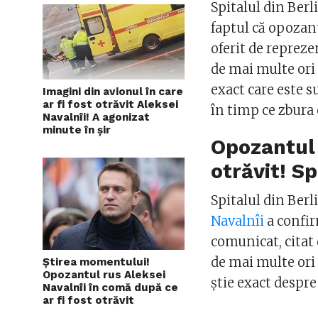
Spitalul din Berl
faptul că opozant
oferit de reprezen
de mai multe ori
exact care este s
Imagini din avionul în care
ar fi fost otrăvit Aleksei
în timp ce zbura
Navalnîi! A agonizat
minute în șir
Opozantul 
otrăvit! Sp
Spitalul din Berl
Navalnîi
a confirm
comunicat, citat 
de mai multe ori
Știrea momentului!
Opozantul rus Aleksei
știe exact despre
Navalnîi în comă după ce
ar fi fost otrăvit