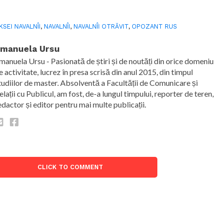
KSEI NAVALNÎI
,
NAVALNÎI
,
NAVALNÎI OTRĂVIT
,
OPOZANT RUS
manuela Ursu
manuela Ursu - Pasionată de știri și de noutăți din orice domeniu
e activitate, lucrez în presa scrisă din anul 2015, din timpul
tudiilor de master. Absolventă a Facultății de Comunicare și
elații cu Publicul, am fost, de-a lungul timpului, reporter de teren,
edactor și editor pentru mai multe publicații.
CLICK TO COMMENT