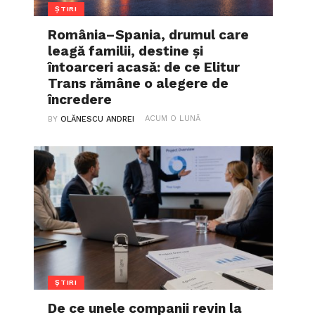
ȘTIRI
România–Spania, drumul care
leagă familii, destine și
întoarceri acasă: de ce Elitur
Trans rămâne o alegere de
încredere
ACUM O LUNĂ
BY
OLĂNESCU ANDREI
ȘTIRI
De ce unele companii revin la