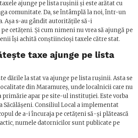
taxele ajunge pe lista rușinii și este arătat cu
aga comunitate. Da, se întâmplă la noi, într-un
 Așa s-au gândit autoritățile să-i
 pe cetățeni. Și cum nimeni nu vrea să ajungă pe
enii își achită conștiincioși taxele către stat.
ătește taxe ajunge pe lista
te dările la stat va ajunge pe lista rușinii. Asta se
localitate din Maramureș, unde localnicii care nu
la primărie apar pe site-ul instituției. Este vorba
ea Săcălășeni. Consiliul Local a implementat
copul de a-i încuraja pe cetățeni să-și plătească
ractic, numele datornicilor sunt publicate pe
.