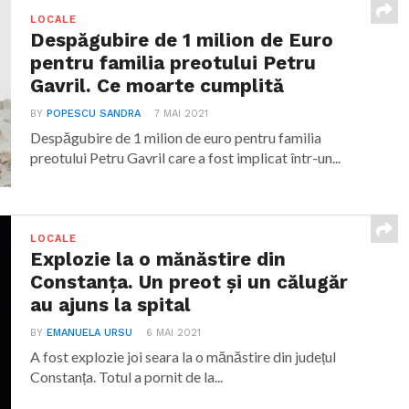
LOCALE
Despăgubire de 1 milion de Euro
pentru familia preotului Petru
Gavril. Ce moarte cumplită
BY
POPESCU SANDRA
7 MAI 2021
Despăgubire de 1 milion de euro pentru familia
preotului Petru Gavril care a fost implicat într-un...
LOCALE
Explozie la o mănăstire din
Constanța. Un preot și un călugăr
au ajuns la spital
BY
EMANUELA URSU
6 MAI 2021
A fost explozie joi seara la o mănăstire din județul
Constanța. Totul a pornit de la...