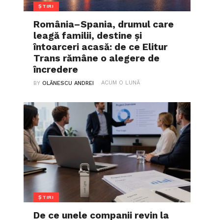
ȘTIRI
România–Spania, drumul care
leagă familii, destine și
întoarceri acasă: de ce Elitur
Trans rămâne o alegere de
încredere
ACUM O LUNĂ
BY
OLĂNESCU ANDREI
ȘTIRI
De ce unele companii revin la