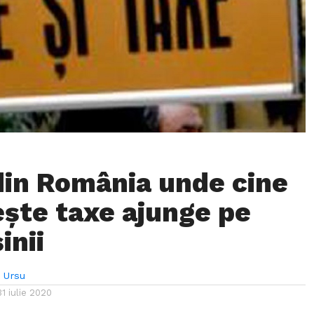
din România unde cine
ește taxe ajunge pe
inii
 Ursu
31 iulie 2020