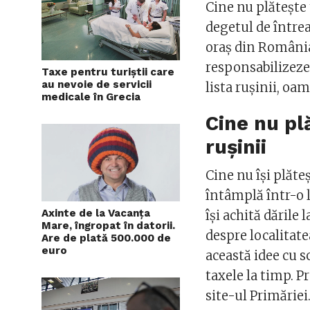
Cine nu plătește 
degetul de între
oraș din România.
responsabilizeze
Taxe pentru turiștii care
au nevoie de servicii
lista rușinii, oam
medicale în Grecia
Cine nu pl
rușinii
Cine nu își plăteș
întâmplă într-o 
Axinte de la Vacanța
își achită dările 
Mare, îngropat în datorii.
despre localitat
Are de plată 500.000 de
euro
această idee cu s
taxele la timp. P
site-ul Primăriei