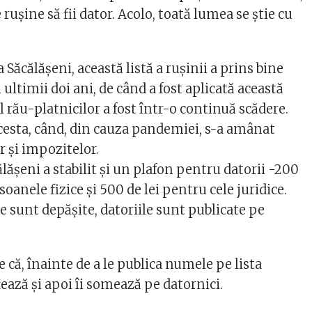
rușine să fii dator. Acolo, toată lumea se știe cu
la Săcălășeni, această listă a rușinii a prins bine
 ultimii doi ani, de când a fost aplicată această
rău-platnicilor a fost într-o continuă scădere.
cesta, când, din cauza pandemiei, s-a amânat
r și impozitelor.
lășeni a stabilit și un plafon pentru datorii -200
soanele fizice și 500 de lei pentru cele juridice.
e sunt depășite, datoriile sunt publicate pe
e că, înainte de a le publica numele pe lista
nțează și apoi îi somează pe datornici.