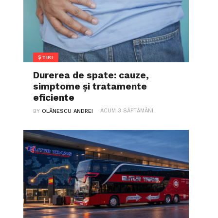
ȘTIRI
Durerea de spate: cauze,
simptome și tratamente
eficiente
ACUM 3 SĂPTĂMÂNI
BY
OLĂNESCU ANDREI