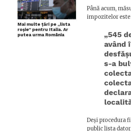
Până acum, măsura
impozitelor este 
Mai multe țări pe „lista
roșie” pentru Italia. Ar
„545 de
putea urma România
având 
desfășu
s-a bul
colect
colecta
declara
localită
Deși procedura fi
public lista dato