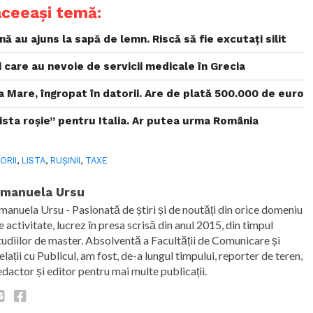
aceeași temă:
nă au ajuns la sapă de lemn. Riscă să fie excutați silit
i care au nevoie de servicii medicale în Grecia
a Mare, îngropat în datorii. Are de plată 500.000 de euro
lista roșie” pentru Italia. Ar putea urma România
ORII
,
LISTA
,
RUȘINII
,
TAXE
manuela Ursu
manuela Ursu - Pasionată de știri și de noutăți din orice domeniu
e activitate, lucrez în presa scrisă din anul 2015, din timpul
tudiilor de master. Absolventă a Facultății de Comunicare și
elații cu Publicul, am fost, de-a lungul timpului, reporter de teren,
edactor și editor pentru mai multe publicații.