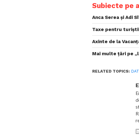
Subiecte pe 
Anca Serea și Adi Sî
Taxe pentru turiști
Axinte de la Vacanț
Mai multe țări pe „
RELATED TOPICS:
DAT
E
E
d
s
R
r