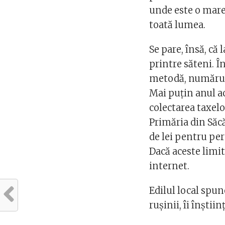
unde este o mare 
toată lumea.
Se pare, însă, că 
printre săteni. În
metodă, numărul 
Mai puțin anul a
colectarea taxelo
Primăria din Săcă
de lei pentru per
Dacă aceste limit
internet.
Edilul local spun
rușinii, îi înștii