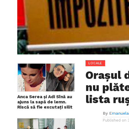
LOCALE
Orașul 
nu plăt
lista ruș
Anca Serea și Adi Sînă au
ajuns la sapă de lemn.
Riscă să fie excutați silit
By
Emanuela
Published on