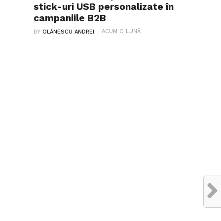
stick-uri USB personalizate în
campaniile B2B
ACUM O LUNĂ
BY
OLĂNESCU ANDREI