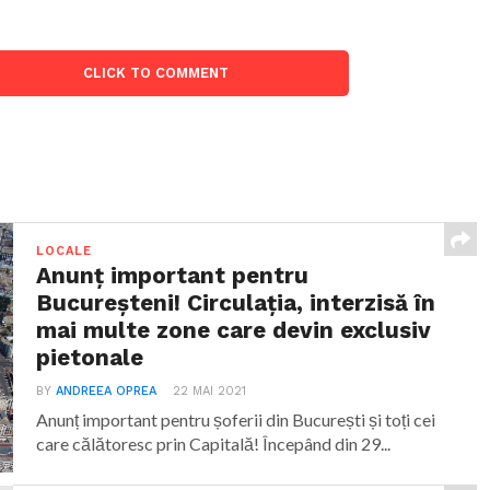
CLICK TO COMMENT
LOCALE
Anunț important pentru
Bucureșteni! Circulația, interzisă în
mai multe zone care devin exclusiv
pietonale
BY
ANDREEA OPREA
22 MAI 2021
Anunț important pentru șoferii din București și toți cei
care călătoresc prin Capitală! Începând din 29...