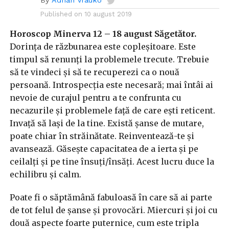
By
Adrian Vrauko
Published on
10 august 2019
Horoscop Minerva 12 – 18 august Săgetător.
Dorința de răzbunarea este copleșitoare. Este
timpul să renunți la problemele trecute. Trebuie
să te vindeci și să te recuperezi ca o nouă
persoană. Introspecția este necesară; mai întâi ai
nevoie de curajul pentru a te confrunta cu
necazurile și problemele față de care ești reticent.
Invață să lași de la tine. Există șanse de mutare,
poate chiar în străinătate. Reinventează-te și
avansează. Găsește capacitatea de a ierta și pe
ceilalți și pe tine însuți/însăți. Acest lucru duce la
echilibru și calm.
Poate fi o săptămână fabuloasă în care să ai parte
de tot felul de șanse și provocări. Miercuri și joi cu
două aspecte foarte puternice, cum este tripla