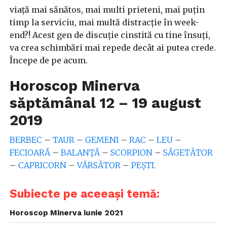
viață mai sănătos, mai multi prieteni, mai puțin
timp la serviciu, mai multă distracție în week-
end?! Acest gen de discuție cinstită cu tine însuți,
va crea schimbări mai repede decât ai putea crede.
Începe de pe acum.
Horoscop Minerva
săptămânal 12 – 19 august
2019
BERBEC
–
TAUR
–
GEMENI
–
RAC
–
LEU
–
FECIOARĂ
–
BALANȚĂ
–
SCORPION
–
SĂGETĂTOR
–
CAPRICORN
–
VĂRSĂTOR
–
PEȘTI
.
Subiecte pe aceeași temă:
Horoscop Minerva iunie 2021