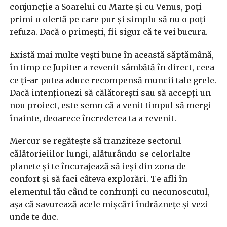
conjuncție a Soarelui cu Marte și cu Venus, poți
primi o ofertă pe care pur și simplu să nu o poți
refuza. Dacă o primești, fii sigur că te vei bucura.
Există mai multe vești bune în această săptămână,
în timp ce Jupiter a revenit sâmbătă în direct, ceea
ce ți-ar putea aduce recompensă muncii tale grele.
Dacă intenționezi să călătorești sau să accepți un
nou proiect, este semn că a venit timpul să mergi
înainte, deoarece încrederea ta a revenit.
Mercur se regătește să tranziteze sectorul
călătorieiilor lungi, alăturându-se celorlalte
planete și te încurajează să ieși din zona de
confort și să faci câteva explorări. Te afli în
elementul tău când te confrunți cu necunoscutul,
așa că savurează acele mișcări îndrăznețe și vezi
unde te duc.