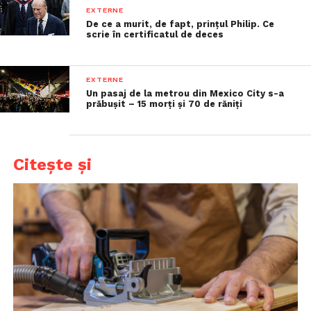
EXTERNE
De ce a murit, de fapt, prințul Philip. Ce
scrie în certificatul de deces
EXTERNE
Un pasaj de la metrou din Mexico City s-a
prăbușit – 15 morți și 70 de răniți
Citește și