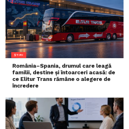
ȘTIRI
România–Spania, drumul care leagă
familii, destine și întoarceri acasă: de
ce Elitur Trans rămâne o alegere de
încredere