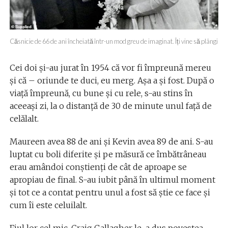
Căsnicie de 66 de ani încheiată într-un mod greu de imaginat. Îți vine să plângi
Cei doi și-au jurat în 1954 că vor fi împreună mereu
și că – oriunde te duci, eu merg. Așa a și fost. După o
viață împreună, cu bune și cu rele, s-au stins în
aceeași zi, la o distanță de 30 de minute unul față de
celălalt.
Maureen avea 88 de ani și Kevin avea 89 de ani. S-au
luptat cu boli diferite și pe măsură ce îmbătrâneau
erau amândoi conștienți de cât de aproape se
apropiau de final. S-au iubit până în ultimul moment
și tot ce a contat pentru unul a fost să știe ce face și
cum îi este celuilalt.
Fiul lor cel mic, Craig Gallagher le-a dus povestea