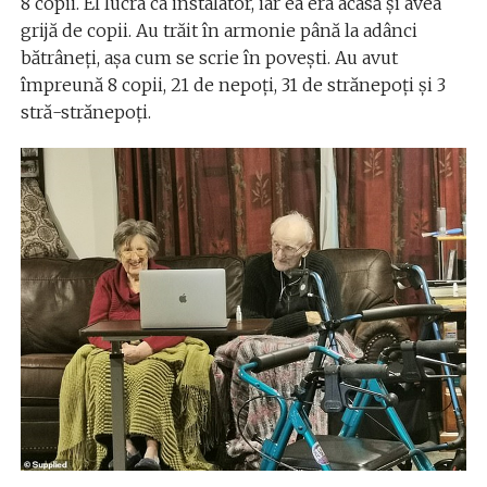
8 copii. El lucra ca instalator, iar ea era acasă și avea
grijă de copii. Au trăit în armonie până la adânci
bătrâneți, așa cum se scrie în povești. Au avut
împreună 8 copii, 21 de nepoți, 31 de strănepoți și 3
stră-strănepoți.