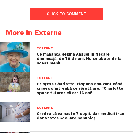
CLICK TO COMMENT
More in Externe
EXTERNE
Ce mănâncă Regina Angliei în fiecare
dimineață, de 70 de ani. Nu se abate de la
acest meniu
EXTERNE
Prințesa Charlotte, răspuns amuzant când
cineva o întreabă ce vârstă are: ”Charlotte
spune tuturor că are 16 ani!”
EXTERNE
Credea că va naște 7 copii, dar medicii i-au
dat vestea șoc. Are nonupleți