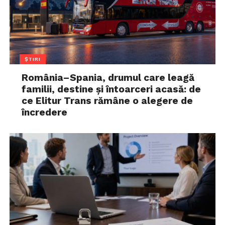
ȘTIRI
România–Spania, drumul care leagă
familii, destine și întoarceri acasă: de
ce Elitur Trans rămâne o alegere de
încredere