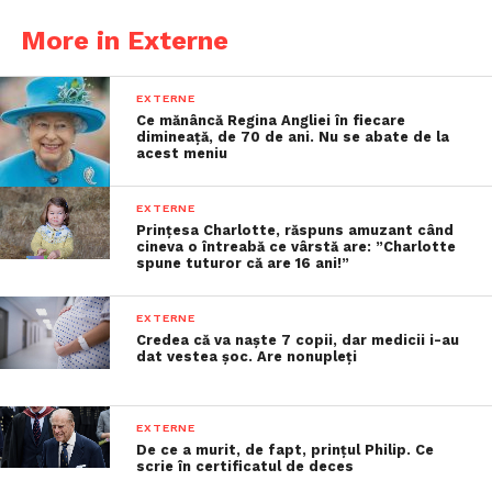
More in Externe
EXTERNE
Ce mănâncă Regina Angliei în fiecare
dimineață, de 70 de ani. Nu se abate de la
acest meniu
EXTERNE
Prințesa Charlotte, răspuns amuzant când
cineva o întreabă ce vârstă are: ”Charlotte
spune tuturor că are 16 ani!”
EXTERNE
Credea că va naște 7 copii, dar medicii i-au
dat vestea șoc. Are nonupleți
EXTERNE
De ce a murit, de fapt, prințul Philip. Ce
scrie în certificatul de deces