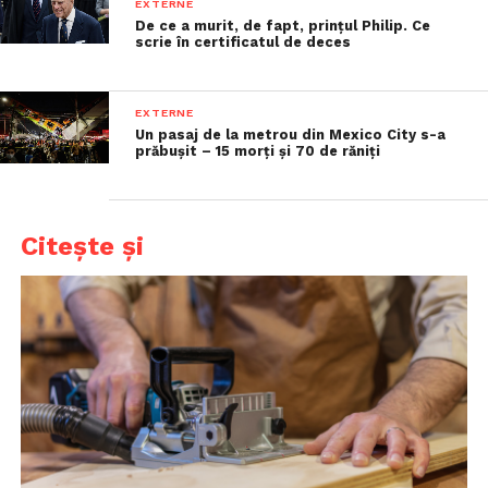
EXTERNE
De ce a murit, de fapt, prințul Philip. Ce
scrie în certificatul de deces
EXTERNE
Un pasaj de la metrou din Mexico City s-a
prăbușit – 15 morți și 70 de răniți
Citește și