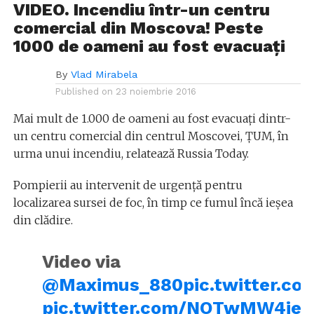
VIDEO. Incendiu într-un centru
comercial din Moscova! Peste
1000 de oameni au fost evacuați
By
Vlad Mirabela
Published on
23 noiembrie 2016
Mai mult de 1.000 de oameni au fost evacuaţi dintr-
un centru comercial din centrul Moscovei, ŢUM, în
urma unui incendiu, relatează Russia Today.
Pompierii au intervenit de urgență pentru
localizarea sursei de foc, în timp ce fumul încă ieșea
din clădire.
Video via
@Maximus_880
pic.twitter.c
pic.twitter.com/NOTwMW4je8