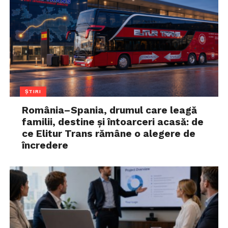
ȘTIRI
România–Spania, drumul care leagă
familii, destine și întoarceri acasă: de
ce Elitur Trans rămâne o alegere de
încredere