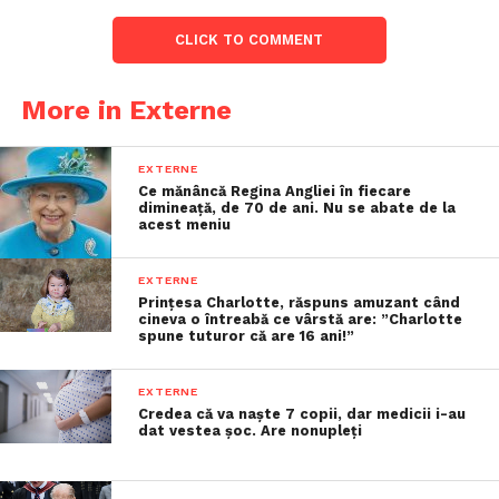
CLICK TO COMMENT
More in Externe
EXTERNE
Ce mănâncă Regina Angliei în fiecare
dimineață, de 70 de ani. Nu se abate de la
acest meniu
EXTERNE
Prințesa Charlotte, răspuns amuzant când
cineva o întreabă ce vârstă are: ”Charlotte
spune tuturor că are 16 ani!”
EXTERNE
Credea că va naște 7 copii, dar medicii i-au
dat vestea șoc. Are nonupleți