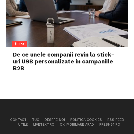
ȘTIRI
De ce unele companii revin la stick-
uri USB personalizate în campaniile
B2B
CONTACT
TUC
DESPRE NOI
POLITICĂ COOKIES
RSS FEED
UTILE
LIVETEXT.RO
OK IMOBILIARE ARAD
FRESH24.RO