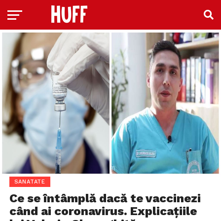
SANATATE
Ce se întâmplă dacă te vaccinezi
când ai coronavirus. Explicațiile