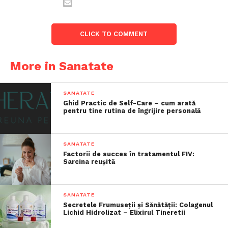
CLICK TO COMMENT
More in Sanatate
SANATATE
Ghid Practic de Self-Care – cum arată
pentru tine rutina de îngrijire personală
SANATATE
Factorii de succes în tratamentul FIV:
Sarcina reușită
SANATATE
Secretele Frumuseții și Sănătății: Colagenul
Lichid Hidrolizat – Elixirul Tineretii