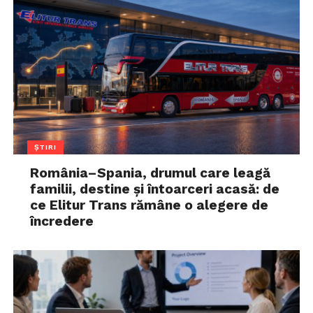
ȘTIRI
România–Spania, drumul care leagă
familii, destine și întoarceri acasă: de
ce Elitur Trans rămâne o alegere de
încredere