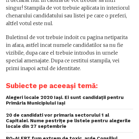
singur! Stampila de vot trebuie aplicata in interiorul
chenarului candidatului sau listei pe care o preferi,
altfel votul este nul.
Buletinul de vot trebuie indoit cu pagina netiparita
in afara, astfel incat numele candidatilor sa nu fie
vizibile, dupa care el trebuie introdus in urnele
special amenajate. Dupa ce restitui stampila, vei
primi inapoi actul de identitate.
Subiecte pe aceeași temă:
Alegeri locale 2020 Iași. Ei sunt candidații pentru
Primăria Municipiului Iași
20 de candidati vor primaria sectorului 1 al
Capitalei. Nume pestrițe pe listele pentru alegerile
locale din 27 septembrie
RO-ALERT fum extrem de toxic, arde Consiliul