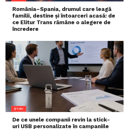
România–Spania, drumul care leagă
familii, destine și întoarceri acasă: de
ce Elitur Trans rămâne o alegere de
încredere
ȘTIRI
De ce unele companii revin la stick-
uri USB personalizate în campaniile