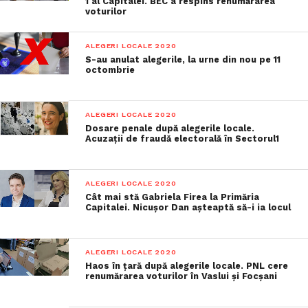
1 al Capitalei. BEC a respins renumărarea
voturilor
ALEGERI LOCALE 2020
S-au anulat alegerile, la urne din nou pe 11
octombrie
ALEGERI LOCALE 2020
Dosare penale după alegerile locale.
Acuzații de fraudă electorală în Sectorul1
ALEGERI LOCALE 2020
Cât mai stă Gabriela Firea la Primăria
Capitalei. Nicușor Dan așteaptă să-i ia locul
ALEGERI LOCALE 2020
Haos în țară după alegerile locale. PNL cere
renumărarea voturilor în Vaslui și Focșani