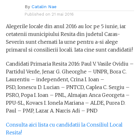
By
Catalin Nae
Published on
21 mai 2016
Alegerile locale din anul 2016 au loc pe 5 iunie, iar
cetatenii municipiului Resita din judetul Caras-
Severin sunt chemati la urne pentru a-si alege
primarul si consilierii locali. Iata cine sunt candidatii!
Candidati Primaria Resita 2016: Paul V. Vasile Ovidiu –
Partidul Verde, Jenar G. Gheorghe – UNPR, Bora C.
Laurentiu – independent, Crina I. Ioan –
PSD, Ionescu D. Lucian – PNTCD, Caplea C. Sergiu –
PSRO, Popa I. Ioan – PNL, Almajan Anca Georgeta –
PPU-SL, Kovacs I. Ionela Mariana – ALDE, Purea D.
Paul – PMP, Lazar A. Narcis Adi – PND
Consulta aici lista cu candidatii la Consiliul Local
Resita!