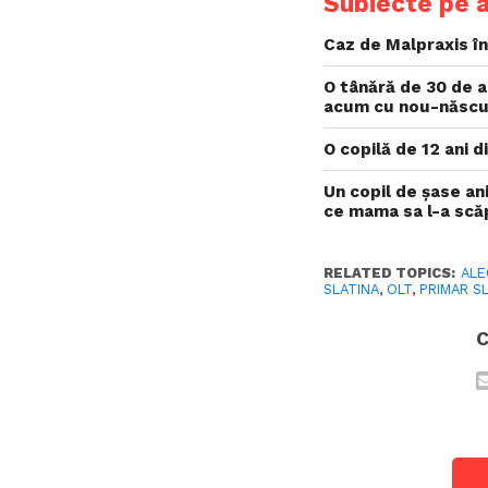
Subiecte pe 
Caz de Malpraxis în
O tânără de 30 de a
acum cu nou-născutu
O copilă de 12 ani 
Un copil de șase ani
ce mama sa l-a scă
RELATED TOPICS:
ALE
SLATINA
,
OLT
,
PRIMAR SL
C