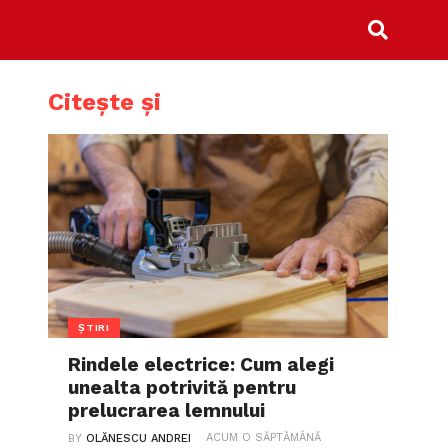
Citește și
ȘTIRI
Rindele electrice: Cum alegi
unealta potrivită pentru
prelucrarea lemnului
ACUM O SĂPTĂMÂNĂ
BY
OLĂNESCU ANDREI