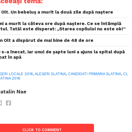
aceeași temă:
 Olt. Un bebeluș a murit la două zile după naștere
ni a murit la câteva ore după naștere. Ce se întâmplă
l. Tatăl este disperat: „Starea copilului nu este ok!”
din Olt a dispărut de mai bine de 48 de ore
 s-a înecat, iar unul de șapte luni a ajuns la spital după
pat în apă
GERI LOCALE 2016
,
ALEGERI SLATINA
,
CANDIDATI PRIMARIA SLATINA
,
CL
ATINA 2016
atalin Nae
CLICK TO COMMENT