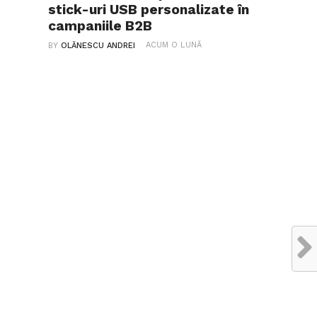
stick-uri USB personalizate în
campaniile B2B
ACUM O LUNĂ
BY
OLĂNESCU ANDREI