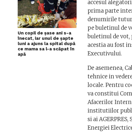
accesul alegatori
prima parte inter
denumirile tutur
pe buletinul de vo
Un copil de șase ani s-a
buletinul de vot,
înecat, iar unul de șapte
luni a ajuns la spital după
acestia au fost i
ce mama sa l-a scăpat în
Executivului.
apă
De asemenea, Cab
tehnice in vedere
locale. Pentru co
va constitui Com
Afacerilor Intern
institutiilor pub
si ai AGERPRES, S
Energiei Electric