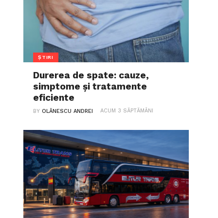
ȘTIRI
Durerea de spate: cauze,
simptome și tratamente
eficiente
ACUM 3 SĂPTĂMÂNI
BY
OLĂNESCU ANDREI