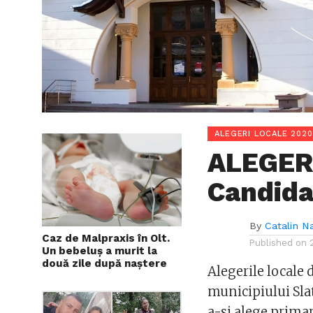
ALEGERI LOCALE 2020
ALEGERI
Candida
By
Catalin N
Caz de Malpraxis în Olt.
Published on
Un bebeluș a murit la
două zile după naștere
Alegerile locale 
municipiului Sla
a-si alege primaru