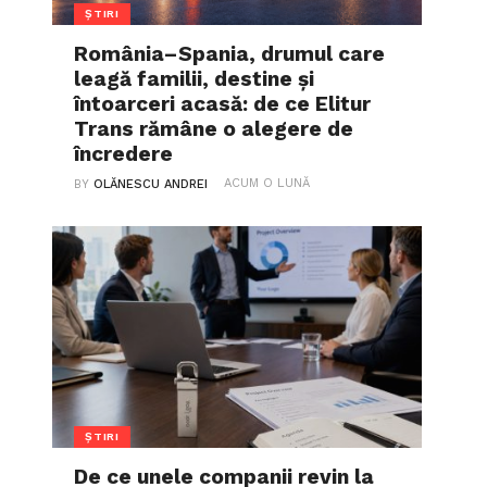
ȘTIRI
România–Spania, drumul care
leagă familii, destine și
întoarceri acasă: de ce Elitur
Trans rămâne o alegere de
încredere
ACUM O LUNĂ
BY
OLĂNESCU ANDREI
ȘTIRI
De ce unele companii revin la