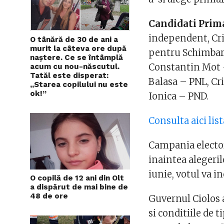
Candidati Prima
independent,
Cr
O tânără de 30 de ani a
murit la câteva ore după
pentru Schimbar
naștere. Ce se întâmplă
Constantin Mot
acum cu nou-născutul.
Tatăl este disperat:
Balasa
– PNL,
Cr
„Starea copilului nu este
ok!”
Ionica
– PND.
Consulta aici list
Campania electora
inaintea alegeril
iunie, votul va in
O copilă de 12 ani din Olt
a dispărut de mai bine de
48 de ore
Guvernul Ciolos 
si conditiile de t