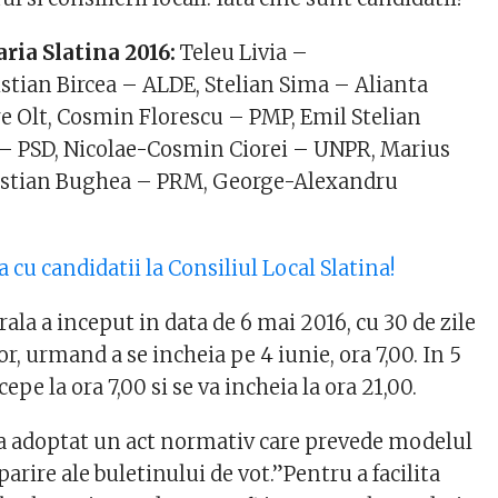
ria Slatina 2016:
Teleu Livia
–
istian Bircea
– ALDE,
Stelian Sima
–
Alianta
e Olt,
Cosmin Florescu
– PMP,
Emil Stelian
– PSD,
Nicolae-Cosmin Ciorei
– UNPR,
Marius
istian Bughea
– PRM,
George-Alexandru
a cu candidatii la Consiliul Local Slatina!
la a inceput in data de 6 mai 2016, cu 30 de zile
or, urmand a se incheia pe 4 iunie, ora 7,00. In 5
cepe la ora 7,00 si se va incheia la ora 21,00.
a adoptat un act normativ care prevede modelul
iparire ale buletinului de vot.”Pentru a facilita