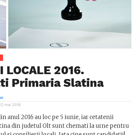
 LOCALE 2016.
ti Primaria Slatina
ae
22 mai 2016
din anul 2016 au loc pe 5 iunie, iar cetatenii
tina din judetul Olt sunt chemati la urne pentru
l si consilierii locali. Iata cine sunt candidatii!