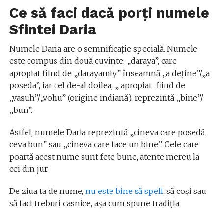
Ce să faci dacă porți numele
Sfintei Daria
Numele Daria are o semnificație specială. Numele
este compus din două cuvinte: „daraya”, care
apropiat fiind de „darayamiy” înseamnă „a deține”/„a
poseda”, iar cel de-al doilea, „ apropiat fiind de
„vasuh”/„vohu” (origine indiană), reprezintă „bine”/
„bun”.
Astfel, numele Daria reprezintă „cineva care posedă
ceva bun” sau „cineva care face un bine”. Cele care
poartă acest nume sunt fete bune, atente mereu la
cei din jur.
De ziua ta de nume,
nu este bine să speli
, să coși sau
să faci treburi casnice, așa cum spune tradiția.