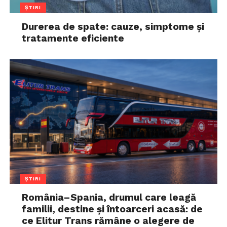
ȘTIRI
Durerea de spate: cauze, simptome și
tratamente eficiente
ȘTIRI
România–Spania, drumul care leagă
familii, destine și întoarceri acasă: de
ce Elitur Trans rămâne o alegere de