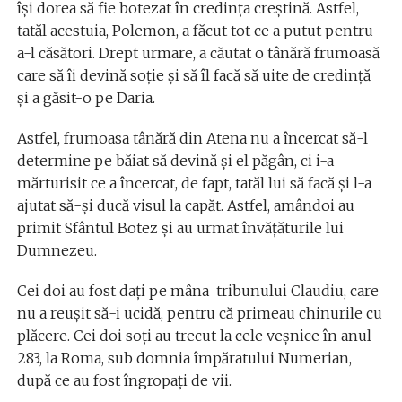
își dorea să fie botezat în credința creștină. Astfel,
tatăl acestuia, Polemon, a făcut tot ce a putut pentru
a-l căsători. Drept urmare, a căutat o tânără frumoasă
care să îi devină soție și să îl facă să uite de credință
și a găsit-o pe Daria.
Astfel, frumoasa tânără din Atena nu a încercat să-l
determine pe băiat să devină și el păgân, ci i-a
mărturisit ce a încercat, de fapt, tatăl lui să facă și l-a
ajutat să-și ducă visul la capăt. Astfel, amândoi au
primit Sfântul Botez și au urmat învățăturile lui
Dumnezeu.
Cei doi au fost dați pe mâna tribunului Claudiu, care
nu a reușit să-i ucidă, pentru că primeau chinurile cu
plăcere. Cei doi soți au trecut la cele veșnice în anul
283, la Roma, sub domnia împăratului Numerian,
după ce au fost îngropați de vii.