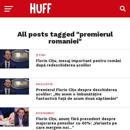
All posts tagged "premierul
romaniei"
ȘTIRI
Florin Cîțu, mesaj important pentru români
după redeschiderea școlilor
EDUCATIE
Premierul Florin Cîțu despre deschiderea
școlilor: „Nu avem o îmbunătățire
fantastică față de acum două săptămâni”
ECONOMIC
Florin Cîțu, anunț fără precedent despre
majorarea pensiilor cu 40%: „Varianta pe
care mergem noi…”