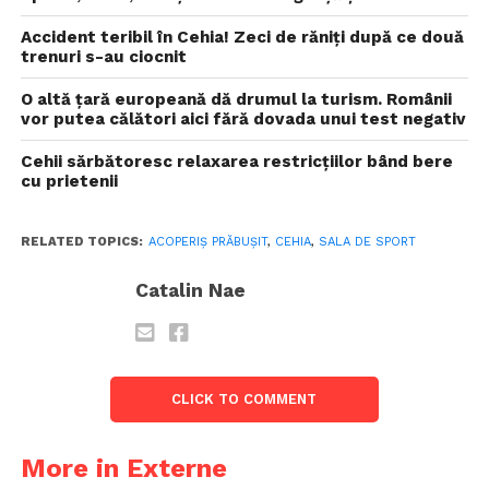
Accident teribil în Cehia! Zeci de răniți după ce două
trenuri s-au ciocnit
O altă țară europeană dă drumul la turism. Românii
vor putea călători aici fără dovada unui test negativ
Cehii sărbătoresc relaxarea restricțiilor bând bere
cu prietenii
RELATED TOPICS:
ACOPERIȘ PRĂBUȘIT
,
CEHIA
,
SALA DE SPORT
Catalin Nae
CLICK TO COMMENT
More in Externe