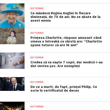
EXTERNE
Ce mănâncă Regina Angliei în fiecare
dimineață, de 70 de ani. Nu se abate de la
acest meniu
EXTERNE
Prințesa Charlotte, răspuns amuzant când
cineva o întreabă ce vârstă are: ”Charlotte
spune tuturor că are 16 ani!”
EXTERNE
Credea că va naște 7 copii, dar medicii i-au
dat vestea șoc. Are nonupleți
EXTERNE
De ce a murit, de fapt, prințul Philip. Ce
scrie în certificatul de deces
EXTERNE