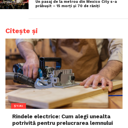
Un pasaj de la metrou din Mexico City s-a
prăbușit – 15 morți și 70 de răniți
Citește și
ȘTIRI
Rindele electrice: Cum alegi unealta
potrivită pentru prelucrarea lemnului