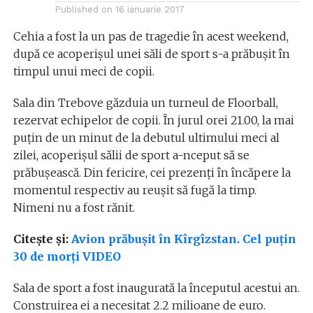
Published on
16 ianuarie 2017
Cehia a fost la un pas de tragedie în acest weekend,
după ce acoperișul unei săli de sport s-a prăbușit în
timpul unui meci de copii.
Sala din Trebove găzduia un turneul de Floorball,
rezervat echipelor de copii. În jurul orei 21.00, la mai
puțin de un minut de la debutul ultimului meci al
zilei, acoperișul sălii de sport a-nceput să se
prăbușească. Din fericire, cei prezenți în încăpere la
momentul respectiv au reușit să fugă la timp.
Nimeni nu a fost rănit.
Citește și:
Avion prăbușit în Kîrgîzstan. Cel puțin
30 de morți VIDEO
Sala de sport a fost inaugurată la începutul acestui an.
Construirea ei a necesitat 2.2 milioane de euro.