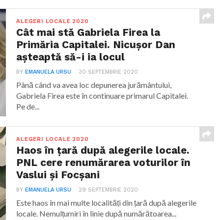
ALEGERI LOCALE 2020
Cât mai stă Gabriela Firea la
Primăria Capitalei. Nicușor Dan
așteaptă să-i ia locul
BY
EMANUELA URSU
30 SEPTEMBRIE 2020
Până când va avea loc depunerea jurământului,
Gabriela Firea este în continuare primarul Capitalei.
Pe de...
ALEGERI LOCALE 2020
Haos în țară după alegerile locale.
PNL cere renumărarea voturilor în
Vaslui și Focșani
BY
EMANUELA URSU
29 SEPTEMBRIE 2020
Este haos în mai multe localități din țară după alegerile
locale. Nemulțumiri în linie după numărătoarea...