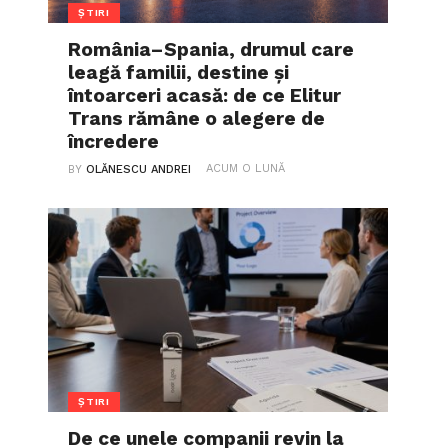
ȘTIRI
România–Spania, drumul care
leagă familii, destine și
întoarceri acasă: de ce Elitur
Trans rămâne o alegere de
încredere
ACUM O LUNĂ
BY
OLĂNESCU ANDREI
ȘTIRI
De ce unele companii revin la