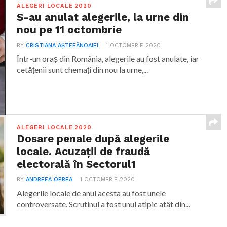
ALEGERI LOCALE 2020
S-au anulat alegerile, la urne din
nou pe 11 octombrie
BY
CRISTIANA AȘTEFĂNOAIEI
1 OCTOMBRIE 2020
Într-un oraș din România, alegerile au fost anulate, iar
cetățenii sunt chemați din nou la urne,...
ALEGERI LOCALE 2020
Dosare penale după alegerile
locale. Acuzații de fraudă
electorală în Sectorul1
BY
ANDREEA OPREA
1 OCTOMBRIE 2020
Alegerile locale de anul acesta au fost unele
controversate. Scrutinul a fost unul atipic atât din...