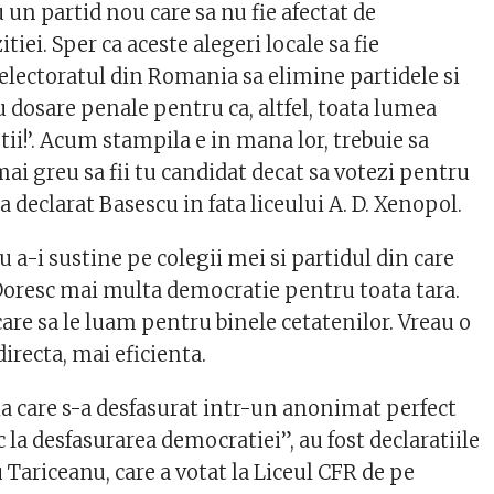
 un partid nou care sa nu fie afectat de
tiei. Sper ca aceste alegeri locale sa fie
ectoratul din Romania sa elimine partidele si
u dosare penale pentru ca, altfel, toata lumea
ptii!’. Acum stampila e in mana lor, trebuie sa
mai greu sa fii tu candidat decat sa votezi pentru
 a declarat Basescu in fata liceului A. D. Xenopol.
a-i sustine pe colegii mei si partidul din care
 Doresc mai multa democratie pentru toata tara.
care sa le luam pentru binele cetatenilor. Vreau o
irecta, mai eficienta.
 care s-a desfasurat intr-un anonimat perfect
 la desfasurarea democratiei”, au fost declaratiile
 Tariceanu, care a votat la Liceul CFR de pe