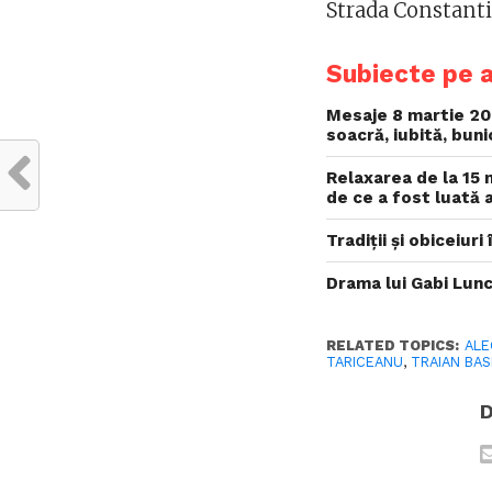
Strada Constanti
Subiecte pe 
Mesaje 8 martie 202
soacră, iubită, bun
Relaxarea de la 15 
de ce a fost luată 
Tradiții și obiceiur
Drama lui Gabi Lunc
RELATED TOPICS:
ALE
TARICEANU
,
TRAIAN BA
D