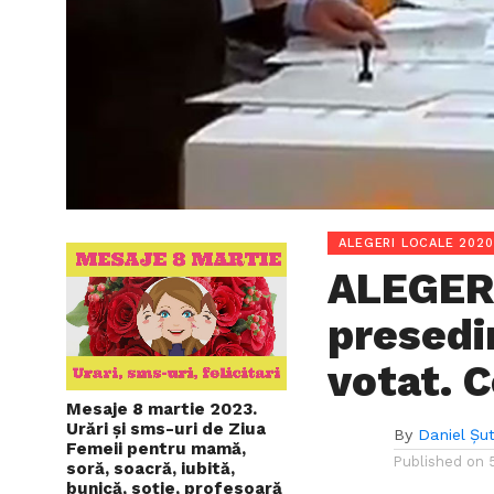
ALEGERI LOCALE 2020
ALEGERI
presedi
votat. C
Mesaje 8 martie 2023.
Urări și sms-uri de Ziua
By
Daniel Șu
Femeii pentru mamă,
Published on
soră, soacră, iubită,
bunică, soție, profesoară