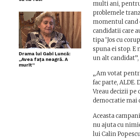
multi ani, pentru
problemele tranzi
momentul cand el
candidatii care a
tipa ‘Jos cu coru
spuna ei stop. E 
Drama lui Gabi Luncă:
un alt candidat”,
„Avea faţa neagră. A
murit”
„Am votat pentru 
fac parte, ALDE.
Vreau decizii pe 
democratie mai d
Aceasta campania
nu ajuta cu nimic
lui Calin Popescu