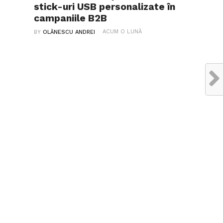
stick-uri USB personalizate în
campaniile B2B
ACUM O LUNĂ
BY
OLĂNESCU ANDREI