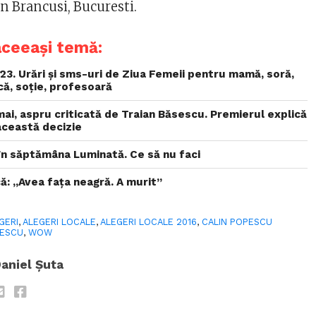
n Brancusi, Bucuresti.
aceeași temă:
3. Urări și sms-uri de Ziua Femeii pentru mamă, soră,
ică, soție, profesoară
mai, aspru criticată de Traian Băsescu. Premierul explică
această decizie
i în săptămâna Luminată. Ce să nu faci
ă: „Avea faţa neagră. A murit”
GERI
,
ALEGERI LOCALE
,
ALEGERI LOCALE 2016
,
CALIN POPESCU
SESCU
,
WOW
aniel Șuta