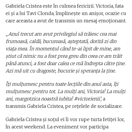
Gabriela Cristea este în culmea fericirii. Victoria, fata
ei și a lui Tavi Clonda, împlinește un anișor, ocazie cu
care aceasta a avut de transmis un mesaj emoționant.
„Anul trecut am avut privilegiul să trăiesc cea mai
frumoasă, caldă, bucuroasă, așteptată, dorită zi din
viața mea. În momentul când te-ai lipit de mine, am
știut că nimic nu a fost prea greu din ceea ce am trăit
până atunci, a fost doar calea ce mă îndrepta către ține.
Azi mă uit cu dragoste, bucurie și speranța la ține.
Îți mulțumesc pentru toate lecțiile din anul asta, îți
mulțumesc pentru tot. La mulți ani, Victoria! La mulți
ani, margotzica noastră iubita! #victorienii’,
a
transmis Gabriela Cristea, pe rețelele de socializare.
Gabriela Cristea și soțul ei îi vor rupe turta fetiței lor,
în acest weekend. La eveniment vor participa