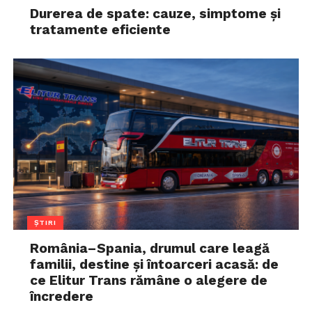
Durerea de spate: cauze, simptome și
tratamente eficiente
ȘTIRI
România–Spania, drumul care leagă
familii, destine și întoarceri acasă: de
ce Elitur Trans rămâne o alegere de
încredere