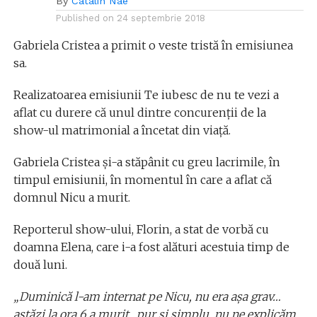
By
Catalin Nae
Published on
24 septembrie 2018
Gabriela Cristea a primit o veste tristă în emisiunea
sa.
Realizatoarea emisiunii Te iubesc de nu te vezi a
aflat cu durere că unul dintre concurenții de la
show-ul matrimonial a încetat din viață.
Gabriela Cristea și-a stăpânit cu greu lacrimile, în
timpul emisiunii, în momentul în care a aflat că
domnul Nicu a murit.
Reporterul show-ului, Florin, a stat de vorbă cu
doamna Elena, care i-a fost alături acestuia timp de
două luni.
„Duminică l-am internat pe Nicu, nu era așa grav…
astăzi la ora 6 a murit.. pur și simplu, nu ne explicăm