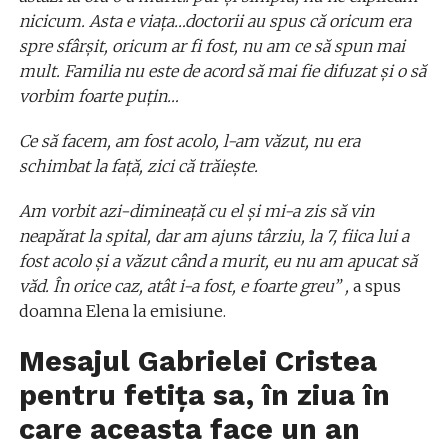
nicicum. Asta e viața…doctorii au spus că oricum era
spre sfârșit, oricum ar fi fost, nu am ce să spun mai
mult. Familia nu este de acord să mai fie difuzat și o să
vorbim foarte puțin…
Ce să facem, am fost acolo, l-am văzut, nu era
schimbat la față, zici că trăiește.
Am vorbit azi-dimineață cu el și mi-a zis să vin
neapărat la spital, dar am ajuns târziu, la 7, fiica lui a
fost acolo și a văzut când a murit, eu nu am apucat să
văd. În orice caz, atât i-a fost, e foarte greu” ,
a spus
doamna Elena la emisiune.
Mesajul Gabrielei Cristea
pentru fetița sa, în ziua în
care aceasta face un an