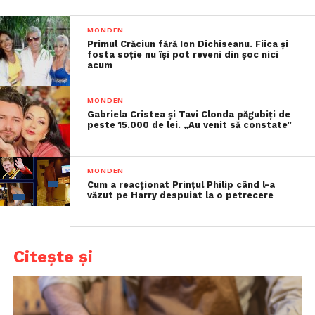
MONDEN
Primul Crăciun fără Ion Dichiseanu. Fiica și
fosta soție nu își pot reveni din șoc nici
acum
MONDEN
Gabriela Cristea și Tavi Clonda păgubiți de
peste 15.000 de lei. „Au venit să constate”
MONDEN
Cum a reacționat Prințul Philip când l-a
văzut pe Harry despuiat la o petrecere
Citește și