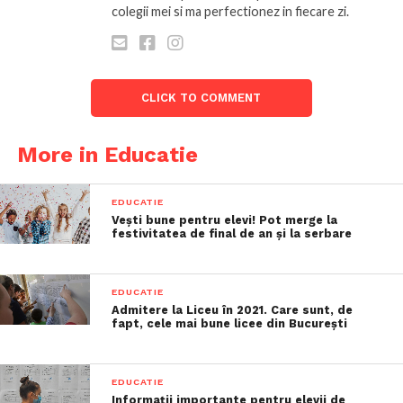
colegii mei si ma perfectionez in fiecare zi.
CLICK TO COMMENT
More in Educatie
EDUCATIE
Vești bune pentru elevi! Pot merge la
festivitatea de final de an și la serbare
EDUCATIE
Admitere la Liceu în 2021. Care sunt, de
fapt, cele mai bune licee din București
EDUCATIE
Informații importante pentru elevii de