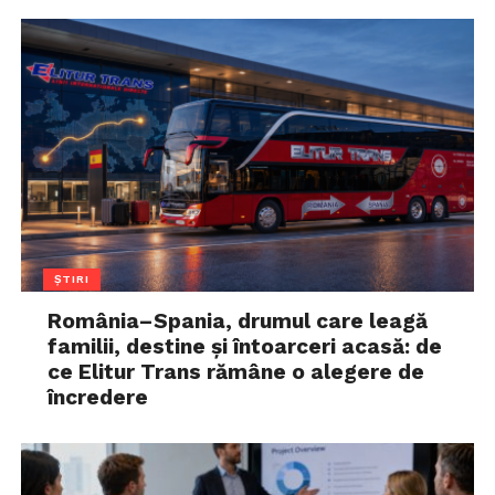
ȘTIRI
România–Spania, drumul care leagă
familii, destine și întoarceri acasă: de
ce Elitur Trans rămâne o alegere de
încredere