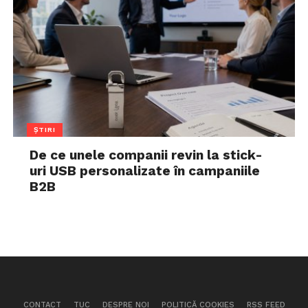
ȘTIRI
De ce unele companii revin la stick-
uri USB personalizate în campaniile
B2B
CONTACT
TUC
DESPRE NOI
POLITICĂ COOKIES
RSS FEED