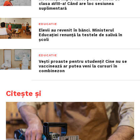
clasa aVIII-a! Când are loc sesiunea
suplimentară
EDUCATIE
Elevii au revenit în bănci. Ministerul
Educației renunță la testele de salivă în
școli
EDUCATIE
Vești proaste pentru studenți! Cine nu se
vaccinează ar putea veni la cursuri în
combinezon
Citește și