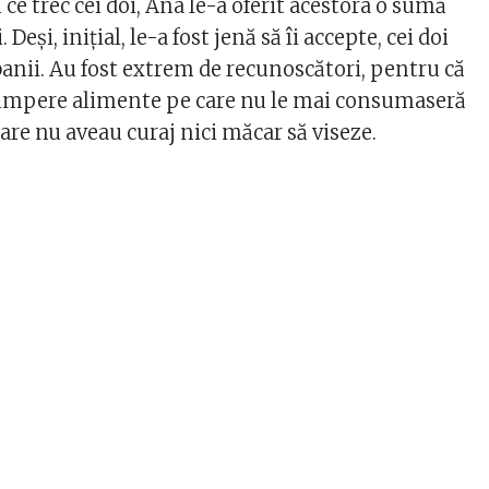
 ce trec cei doi, Ana le-a oferit acestora o sumă
Deși, inițial, le-a fost jenă să îi accepte, cei doi
banii. Au fost extrem de recunoscători, pentru că
cumpere alimente pe care nu le mai consumaseră
 care nu aveau curaj nici măcar să viseze.