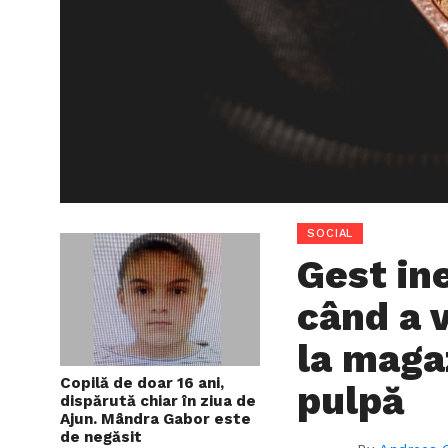
SOCIAL
Gest in
când a 
la maga
Copilă de doar 16 ani,
pulpă
dispărută chiar în ziua de
Ajun. Mândra Gabor este
de negăsit