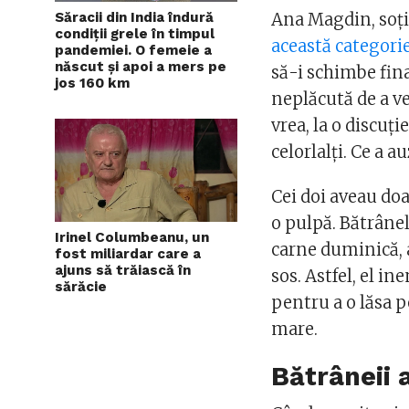
Ana Magdin, soți
Săracii din India îndură
condiții grele în timpul
această categori
pandemiei. O femeie a
născut și apoi a mers pe
să-i schimbe fin
jos 160 km
neplăcută de a ved
vrea, la o discuț
celorlalți. Ce a 
Cei doi aveau doa
o pulpă. Bătrânel
Irinel Columbeanu, un
carne duminică, 
fost miliardar care a
ajuns să trăiască în
sos. Astfel, el i
sărăcie
pentru a o lăsa p
mare.
Bătrâneii 