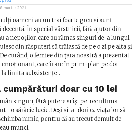
Oprea
18 martie 2021
mulți oameni au un trai foarte greu și sunt
 decentă. În special vârstnicii, fără ajutor din
au a nepoților, care au rămas singuri de-a lungul
uiesc din răsputeri să trăiască de pe o zi pe alta și
 De curând, o femiee din țara noastră a prezentat
 emoționant, care îi are în prim-plan pe doi
 la limita subzistenței.
 cumpărături doar cu 10 lei
mân singuri, fără putere și își petrec ultima
într-o sărăcie lucie. Deși și-ar dori ca viața lor să
t schimba nimic, pentru că au trecut demult de
eau munci.