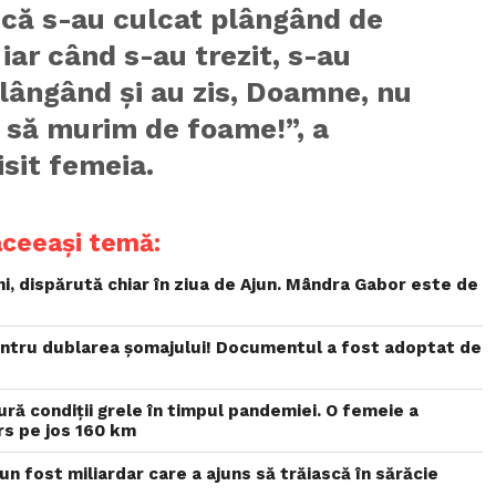
 că s-au culcat plângând de
iar când s-au trezit, s-au
lângând și au zis, Doamne, nu
 să murim de foame!”, a
sit femeia.
aceeași temă:
ni, dispărută chiar în ziua de Ajun. Mândra Gabor este de
pentru dublarea șomajului! Documentul a fost adoptat de
dură condiții grele în timpul pandemiei. O femeie a
rs pe jos 160 km
un fost miliardar care a ajuns să trăiască în sărăcie