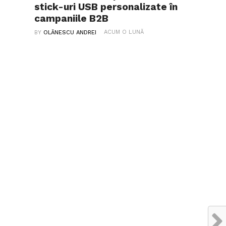
stick-uri USB personalizate în
campaniile B2B
ACUM O LUNĂ
BY
OLĂNESCU ANDREI