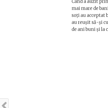
Când a auzit prin
mai mare de bani. 
soți au acceptat 
au reușit să-și 
de ani buni și la