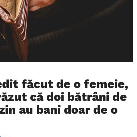
edit făcut de o femeie,
văzut că doi bătrâni de
zin au bani doar de o