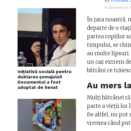
By
Andreea 
Published on
În țara noastră, 
departe de o viață
partea copiilor s
timpului, se chin
au multe lipsuri.
un caz extrem de
bătrâni ce trăiesc
Inițiativă socială pentru
dublarea șomajului!
Documentul a fost
Au mers la
adoptat de Senat
Mulți bătrânei ră
parte a vieții lor 
fie altfel, nu po
vremea când put