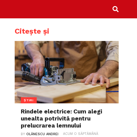
Citește și
ȘTIRI
Rindele electrice: Cum alegi
unealta potrivită pentru
prelucrarea lemnului
ACUM O SĂPTĂMÂNĂ
BY
OLĂNESCU ANDREI