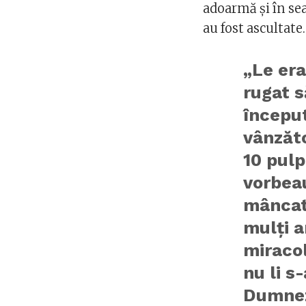
adoarmă și în sea
au fost ascultate.
„Le era
rugat 
început
vânzăt
10 pulp
vorbeau
mâncat 
mulți a
miraco
nu li s
Dumnez