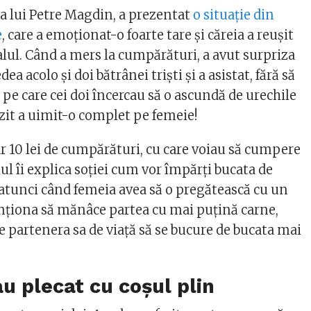
a lui Petre Magdin, a prezentat
o situație din
e
, care a emoționat-o foarte tare și căreia a reușit
alul. Când a mers la cumpărături, a avut surpriza
ea acolo și doi bătrânei triști și a asistat, fără să
ie pe care cei doi încercau să o ascundă de urechile
auzit a uimit-o complet pe femeie!
r 10 lei de cumpărături, cu care voiau să cumpere
ul îi explica soției cum vor împărți bucata de
atunci când femeia avea să o pregătească cu un
nenționa să mănâce partea cu mai puțină carne,
e partenera sa de viață să se bucure de bucata mai
au plecat cu coșul plin