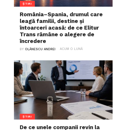
ȘTIRI
România–Spania, drumul care
leagă familii, destine și
întoarceri acasă: de ce Elitur
Trans rămâne o alegere de
încredere
ACUM O LUNĂ
BY
OLĂNESCU ANDREI
ȘTIRI
De ce unele companii revin la