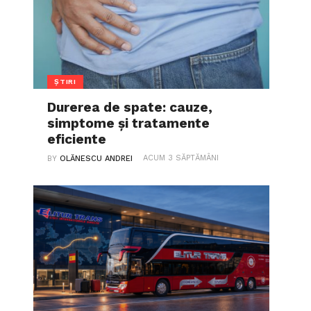
ȘTIRI
Durerea de spate: cauze,
simptome și tratamente
eficiente
ACUM 3 SĂPTĂMÂNI
BY
OLĂNESCU ANDREI