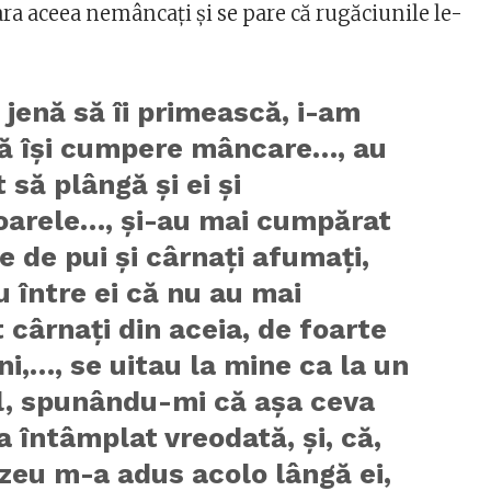
ra aceea nemâncați și se pare că rugăciunile le-
 jenă să îi primească, i-am
să își cumpere mâncare…, au
 să plângă și ei și
oarele…, și-au mai cumpărat
e de pui și cârnați afumați,
 între ei că nu au mai
cârnați din aceia, de foarte
ni,…, se uitau la mine ca la un
l, spunându-mi că așa ceva
-a întâmplat vreodată, și, că,
eu m-a adus acolo lângă ei,