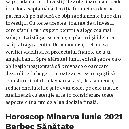
să prindă contur. Investițiile anterioare dau roade
în a doua săptămână. Poziția financiară devine
puternică pe măsură ce obți randamente bune din
investiții. Cu toate acestea, înainte de a investi,
cere sfatul unui expert pentru a alege cea mai
soluție. Există șanse ca niște planuri și idei mari
să îți atragă atenția. De asemenea, trebuie să
verifici viabilitatea proiectului înainte de a-ți
angaja banii. Spre sfârșitul lunii, există șanse ca o
obligație neașteptată să provoace o oarecare
dezordine în buget. Cu toate acestea, reușești să
transformi totul în favoarea ta și, de asemenea,
reduci cheltuielile și le eviți exact pe cele inutile.
Analizează cu atenție și ia în considerare toate
aspectele înainte de a lua decizia finală.
Horoscop Minerva iunie 2021
Berbec Sănătate