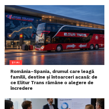
ȘTIRI
România–Spania, drumul care leagă
familii, destine și întoarceri acasă: de
ce Elitur Trans rămâne o alegere de
încredere