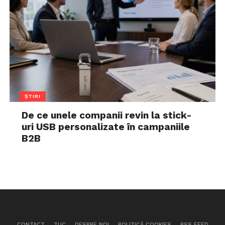
ȘTIRI
De ce unele companii revin la stick-
uri USB personalizate în campaniile
B2B
CONTACT
TUC
DESPRE NOI
POLITICĂ COOKIES
RSS FEED