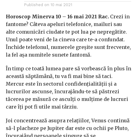
Published on
10 mai 2021
Horoscop Minerva 10 – 16 mai 2021 Rac.
Crezi in
fantome? Câteva apeluri telefonice, mailuri sau
alte comunicări ciudate te pot lua pe nepregătite.
Unul poate veni de la cineva care te-a confundat.
Închide telefonul, numerele greșite sunt frecvente,
la fel așa numitele sunete fantomă.
În timp ce toată lumea pare să vorbească în plus în
această săptămână, tu va fi mai bine să taci.
Mercur este în sectorul confidențialității și a
lucrurilor ascunse, încurajându-te să păstrezi
tăcerea pe măsură ce asculți o mulțime de lucruri
care îți pot fi utile mai târziu.
Joi concentrează asupra relațiilor, Venus continuă
să-l placheze pe Jupiter dar este cu ochii pe Pluto,
încurajând persoanele singure să se