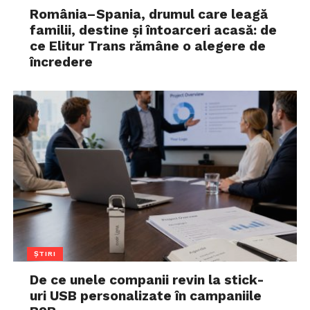
România–Spania, drumul care leagă
familii, destine și întoarceri acasă: de
ce Elitur Trans rămâne o alegere de
încredere
ȘTIRI
De ce unele companii revin la stick-
uri USB personalizate în campaniile