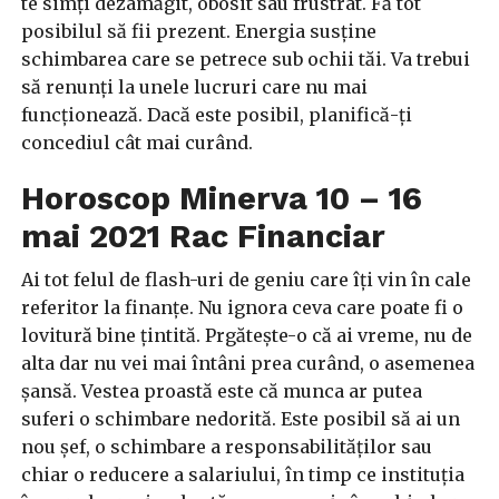
te simți dezamăgit, obosit sau frustrat. Fă tot
posibilul să fii prezent. Energia susține
schimbarea care se petrece sub ochii tăi. Va trebui
să renunți la unele lucruri care nu mai
funcționează. Dacă este posibil, planifică-ți
concediul cât mai curând.
Horoscop Minerva 10 – 16
mai 2021 Rac Financiar
Ai tot felul de flash-uri de geniu care îți vin în cale
referitor la finanțe. Nu ignora ceva care poate fi o
lovitură bine țintită. Prgătește-o că ai vreme, nu de
alta dar nu vei mai întâni prea curând, o asemenea
șansă. Vestea proastă este că munca ar putea
suferi o schimbare nedorită. Este posibil să ai un
nou șef, o schimbare a responsabilităților sau
chiar o reducere a salariului, în timp ce instituția