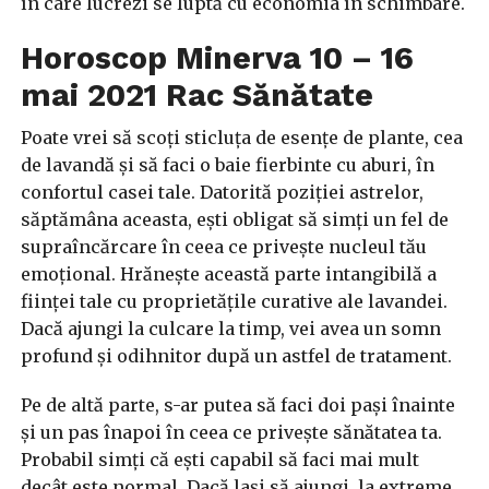
în care lucrezi se luptă cu economia în schimbare.
Horoscop Minerva 10 – 16
mai 2021 Rac Sănătate
Poate vrei să scoți sticluța de esențe de plante, cea
de lavandă și să faci o baie fierbinte cu aburi, în
confortul casei tale. Datorită poziției astrelor,
săptămâna aceasta, ești obligat să simți un fel de
supraîncărcare în ceea ce privește nucleul tău
emoțional. Hrănește această parte intangibilă a
ființei tale cu proprietățile curative ale lavandei.
Dacă ajungi la culcare la timp, vei avea un somn
profund și odihnitor după un astfel de tratament.
Pe de altă parte, s-ar putea să faci doi pași înainte
și un pas înapoi în ceea ce privește sănătatea ta.
Probabil simți că ești capabil să faci mai mult
decât este normal. Dacă lași să ajungi la extreme,