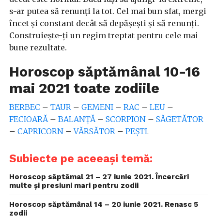
s-ar putea să renunți la tot. Cel mai bun sfat, mergi
încet și constant decât să depășești și să renunți.
Construiește-ți un regim treptat pentru cele mai
bune rezultate.
Horoscop săptămânal 10-16
mai 2021 toate zodiile
BERBEC
–
TAUR
–
GEMENI
–
RAC
–
LEU
–
FECIOARĂ
–
BALANȚĂ
–
SCORPION
–
SĂGETĂTOR
–
CAPRICORN
–
VĂRSĂTOR
–
PEȘTI
.
Subiecte pe aceeași temă:
Horoscop săptămal 21 – 27 iunie 2021. Încercări
multe și presiuni mari pentru zodii
Horoscop săptămânal 14 – 20 iunie 2021. Renasc 5
zodii