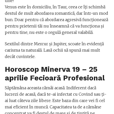
tine!
Venus este în domiciliu, în Taur, ceea ce îți schimbă
destul de mult abordarea romantică, dar într-un mod
bun. Doar pentru că abordarea agresivă funcționează
pentru prietenii tăi nu înseamnă că va funcționa și
pentru tine, nu este o regulă general valabilă.
Sextilul dintre Mercur și Jupiter, scoate în evidență
carisma ta naturală. Lasă ochii să spună mai mult
decât cuvintele.
Horoscop Minerva 19 – 25
aprilie Fecioară Profesional
Săptămâna aceasta rămâi acasă. Indiferent dacă
lucrezi de acasă, dacă te-ai infectat cu Covind sau ți-
ai luat câteva zile libere. Este baza din care vei fi cel
mai eficient în muncă. Capacitatea ta de a rămâne
concentrat va fi destul de mare și de țintită pe