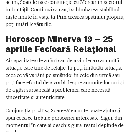
acum, Soarele face conjuncție cu Mercur în sectorul
intimității. Continuă să cauți schimbarea, stabilind
niște limite în viața ta. Prin crearea spațiului propriu,
poți întări legăturile.
Horoscop Minerva 19 – 25
aprilie Fecioară Relațional
Ai capacitatea de a răni sau de a vindeca o anumită
situație care ține de relație. Îți poți înrăutăți situația,
ceea ce vă va răni pe amândoi în cele din urmă sau
poți face efortul de a vorbi despre anumite lucruri și
de a găsi sursa reală a problemei, care necesită
sinceritate și autenticitate.
Conjuncția pozitivă Soare-Mercur te poate ajuta să
spui ceea ce trebuie persoanei interesate. Sigur, din
momentul în care ai deschis gura, restul depinde de