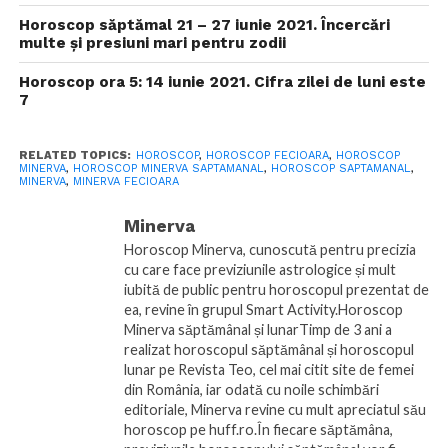
Horoscop săptămal 21 – 27 iunie 2021. Încercări
multe și presiuni mari pentru zodii
Horoscop ora 5: 14 iunie 2021. Cifra zilei de luni este
7
RELATED TOPICS:
HOROSCOP
,
HOROSCOP FECIOARA
,
HOROSCOP
MINERVA
,
HOROSCOP MINERVA SAPTAMANAL
,
HOROSCOP SAPTAMANAL
,
MINERVA
,
MINERVA FECIOARA
Minerva
Horoscop Minerva, cunoscută pentru precizia
cu care face previziunile astrologice și mult
iubită de public pentru horoscopul prezentat de
ea, revine în grupul Smart Activity.Horoscop
Minerva săptămânal și lunarTimp de 3 ani a
realizat horoscopul săptămânal și horoscopul
lunar pe Revista Teo, cel mai citit site de femei
din România, iar odată cu noile schimbări
editoriale, Minerva revine cu mult apreciatul său
horoscop pe huff.ro.În fiecare săptămâna,