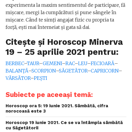
experimenta la maxim sentimentul de participare, fă
mișcare, mergi la cumpărături și pune sângele în
mișcare. Când te simți angajat fizic cu propria ta
forță, ești mai întemeiat și gata să dai.
Citește și Horoscop Minerva
19 – 25 aprilie 2021 pentru:
BERBEC
–
TAUR
–
GEMENI
–
RAC
–
LEU
–
FECIOARĂ
–
BALANȚĂ
–
SCORPION
–
SĂGETĂTOR
–
CAPRICORN
–
VĂRSĂTOR
–
PEȘTI
Subiecte pe aceeași temă:
Horoscop ora 5: 19 iunie 2021. Sâmbătă, cifra
norocoasă este 3
Horoscop 19 iunie 2021. Ce se va întâmpla sâmbătă
cu Săgetătorii