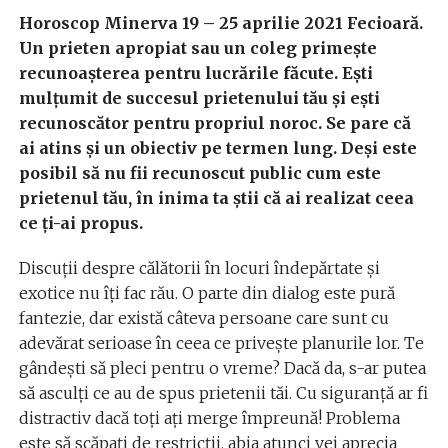
Horoscop Minerva 19 – 25 aprilie 2021 Fecioară.
Un prieten apropiat sau un coleg primește
recunoașterea pentru lucrările făcute. Ești
mulțumit de succesul prietenului tău și ești
recunoscător pentru propriul noroc. Se pare că
ai atins și un obiectiv pe termen lung. Deși este
posibil să nu fii recunoscut public cum este
prietenul tău, în inima ta știi că ai realizat ceea
ce ți-ai propus.
Discuții despre călătorii în locuri îndepărtate și
exotice nu îți fac rău. O parte din dialog este pură
fantezie, dar există câteva persoane care sunt cu
adevărat serioase în ceea ce privește planurile lor. Te
gândești să pleci pentru o vreme? Dacă da, s-ar putea
să asculți ce au de spus prietenii tăi. Cu siguranță ar fi
distractiv dacă toți ați merge împreună! Problema
este să scăpați de restricții, abia atunci vei aprecia