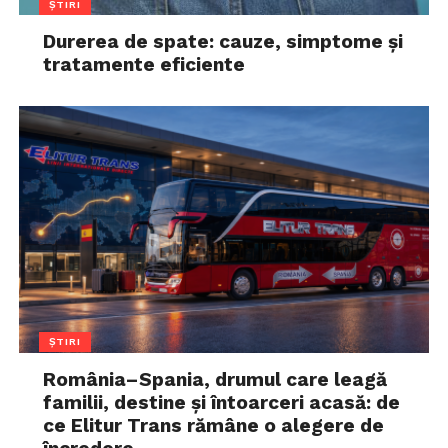
ȘTIRI
Durerea de spate: cauze, simptome și
tratamente eficiente
ȘTIRI
România–Spania, drumul care leagă
familii, destine și întoarceri acasă: de
ce Elitur Trans rămâne o alegere de